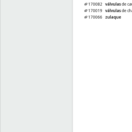
170082
válvulas
de ca
170019
válvulas
de ch
170066
zulaque