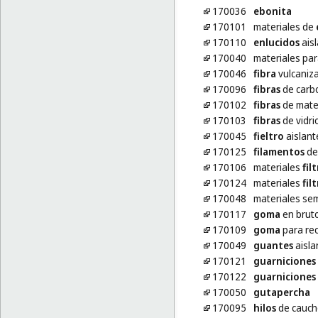
170036
ebonita
170101
materiales de
170110
enlucidos
ais
170040
materiales pa
170046
fibra
vulcaniz
170096
fibras
de carbo
170102
fibras
de mater
170103
fibras
de vidri
170045
fieltro
aislant
170125
filamentos
de 
170106
materiales
fil
170124
materiales
fil
170048
materiales se
170117
goma
en brut
170109
goma
para re
170049
guantes
aisla
170121
guarniciones
170122
guarniciones
170050
gutapercha
170095
hilos
de caucho