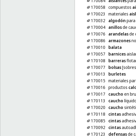
170084
aislantes
para
170058
compuestos
a
170023
materiales
ais
170032
algodón
para 
170004
anillos
de cau
170076
arandelas
de 
170086
armazones
no
170010
balata
170057
barnices
aisla
170108
barreras
flota
170077
bolsas
[sobres
170013
burletes
170015
materiales pa
170016
productos
cal
170017
caucho
en bru
170113
caucho
líquid
170020
caucho
sintét
170118
cintas
adhesiv
170085
cintas
adhesiv
170092
cintas
autoadh
170123
defensas
de c