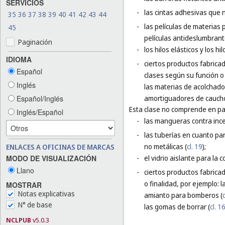
SERVICIOS
-
las cintas adhesivas que 
35
36
37
38
39
40
41
42
43
44
-
las películas de materias
45
películas antideslumbrante
Paginación
-
los hilos elásticos y los h
IDIOMA
-
ciertos productos fabrica
Español
clases según su función o
Inglés
las materias de acolchado
Español/Inglés
amortiguadores de caucho
Esta clase no comprende en par
Inglés/Español
-
las mangueras contra ince
-
las tuberías en cuanto par
no metálicas (
cl. 19
);
ENLACES A OFICINAS DE MARCAS
MODO DE VISUALIZACIÓN
-
el vidrio aislante para la c
Llano
-
ciertos productos fabrica
o finalidad, por ejemplo: 
MOSTRAR
Notas explicativas
amianto para bomberos (
c
N° de base
las gomas de borrar (
cl. 1
NCLPUB
v5.0.3