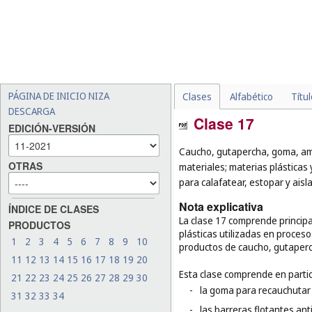
PÁGINA DE INICIO NIZA
Clases
Alfabético
Títu
DESCARGA
Clase 17
EDICIÓN-VERSIÓN
Caucho, gutapercha, goma, am
OTRAS
materiales; materias plásticas 
para calafatear, estopar y aisl
Nota explicativa
ÍNDICE DE CLASES
La clase 17 comprende principal
PRODUCTOS
plásticas utilizadas en proceso
1
2
3
4
5
6
7
8
9
10
productos de caucho, gutaperc
11
12
13
14
15
16
17
18
19
20
Esta clase comprende en partic
21
22
23
24
25
26
27
28
29
30
-
la goma para recauchutar
31
32
33
34
-
las barreras flotantes an