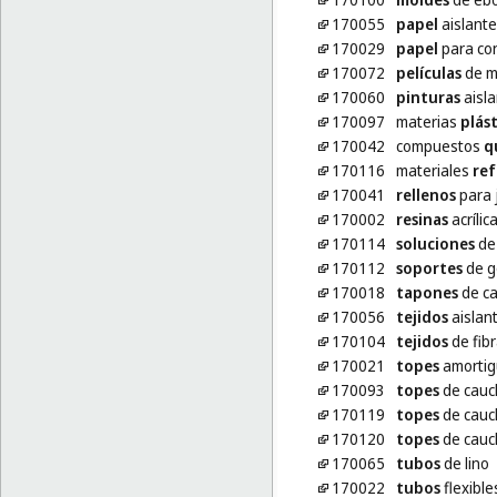
170055
papel
aislante
170029
papel
para co
170072
películas
de m
170060
pinturas
aisla
170097
materias
plást
170042
compuestos
q
170116
materiales
ref
170041
rellenos
para 
170002
resinas
acríli
170114
soluciones
de
170112
soportes
de g
170018
tapones
de ca
170056
tejidos
aislan
170104
tejidos
de fibr
170021
topes
amortig
170093
topes
de cauc
170119
topes
de cauc
170120
topes
de cauc
170065
tubos
de lino
170022
tubos
flexible