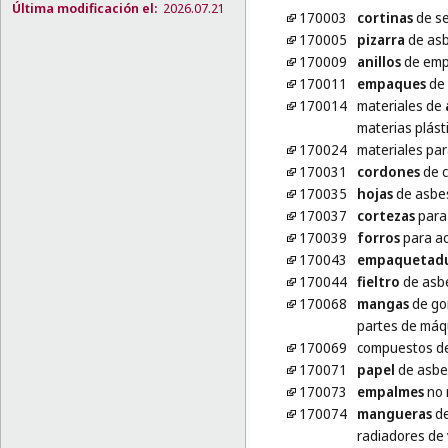
Última modificación el:
2026.07.21
170003
cortinas
de se
170005
pizarra
de as
170009
anillos
de em
170011
empaques
de 
170014
materiales de
materias plást
170024
materiales pa
170031
cordones
de 
170035
hojas
de asbe
170037
cortezas
para 
170039
forros
para a
170043
empaquetadu
170044
fieltro
de asb
170068
mangas
de go
partes de máq
170069
compuestos d
170071
papel
de asbe
170073
empalmes
no 
170074
mangueras
de
radiadores de 