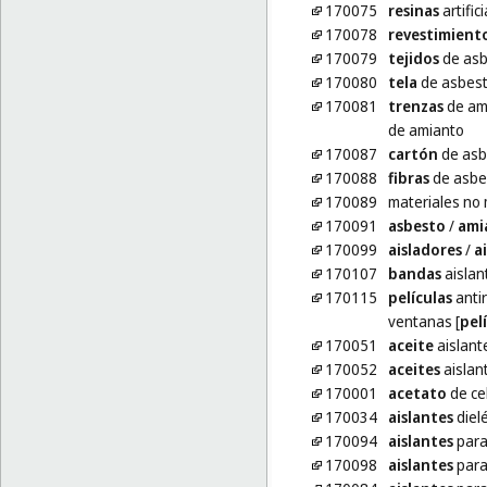
170075
resinas
artific
170078
revestimient
170079
tejidos
de asb
170080
tela
de asbes
170081
trenzas
de am
de amianto
170087
cartón
de asb
170088
fibras
de asbe
170089
materiales no 
170091
asbesto
/
ami
170099
aisladores
/
a
170107
bandas
aislan
170115
películas
antir
ventanas [
pel
170051
aceite
aislant
170052
aceites
aislan
170001
acetato
de ce
170034
aislantes
dielé
170094
aislantes
para
170098
aislantes
para