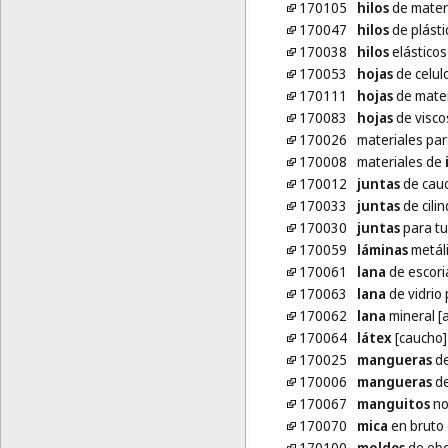
170105
hilos
de materi
170047
hilos
de plásti
170038
hilos
elásticos
170053
hojas
de celul
170111
hojas
de mater
170083
hojas
de visco
170026
materiales pa
170008
materiales de
170012
juntas
de cauc
170033
juntas
de cili
170030
juntas
para tu
170059
láminas
metáli
170061
lana
de escoria
170063
lana
de vidrio 
170062
lana
mineral [a
170064
látex
[caucho]
170025
mangueras
de
170006
mangueras
de
170067
manguitos
no
170070
mica
en bruto
170100
moldes
de ebo