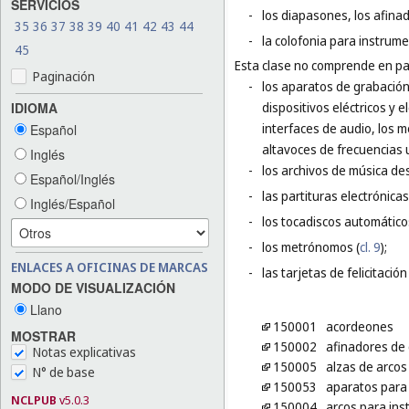
SERVICIOS
-
los diapasones, los afina
35
36
37
38
39
40
41
42
43
44
-
la colofonia para instrum
45
Esta clase no comprende en par
Paginación
-
los aparatos de grabación,
IDIOMA
dispositivos eléctricos y
interfaces de audio, los 
Español
altavoces de frecuencias u
Inglés
-
los archivos de música de
Español/Inglés
-
las partituras electrónica
Inglés/Español
-
los tocadiscos automátic
-
los metrónomos (
cl. 9
);
ENLACES A OFICINAS DE MARCAS
-
las tarjetas de felicitación
MODO DE VISUALIZACIÓN
Llano
150001
acordeones
MOSTRAR
150002
afinadores de
Notas explicativas
150005
alzas de arcos
N° de base
150053
aparatos para 
NCLPUB
v5.0.3
150004
arcos para in