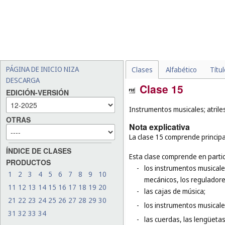
PÁGINA DE INICIO NIZA
Clases
Alfabético
Títu
DESCARGA
Clase 15
EDICIÓN-VERSIÓN
Instrumentos musicales; atrile
OTRAS
Nota explicativa
La clase 15 comprende principa
ÍNDICE DE CLASES
Esta clase comprende en partic
PRODUCTOS
-
los instrumentos musicales
1
2
3
4
5
6
7
8
9
10
mecánicos, los reguladore
11
12
13
14
15
16
17
18
19
20
-
las cajas de música;
21
22
23
24
25
26
27
28
29
30
-
los instrumentos musicales
31
32
33
34
-
las cuerdas, las lengüetas