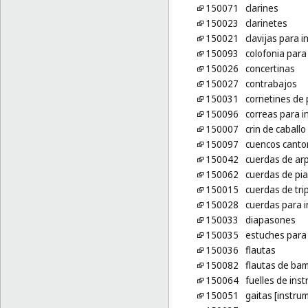
150071
clarines
150023
clarinetes
150021
clavijas para 
150093
colofonia para
150026
concertinas
150027
contrabajos
150031
cornetines de 
150096
correas para 
150007
crin de caball
150097
cuencos canto
150042
cuerdas de ar
150062
cuerdas de pi
150015
cuerdas de tri
150028
cuerdas para 
150033
diapasones
150035
estuches para
150036
flautas
150082
flautas de ba
150064
fuelles de ins
150051
gaitas [instru