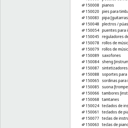
150008
pianos
150020
pies para timb
150083
pipa [guitarras
150048
plectros
/ púas
150054
puentes para 
150045
reguladores d
150078
rollos de músi
150079
rollos de músi
150089
saxofones
150084
sheng [instrum
150087
sintetizadores
150088
soportes para
150065
sordinas para
150085
suona [trompe
150066
tambores [ins
150068
tamtanes
150024
teclados de i
150061
teclados de pi
150077
teclas de inst
150063
teclas de pian