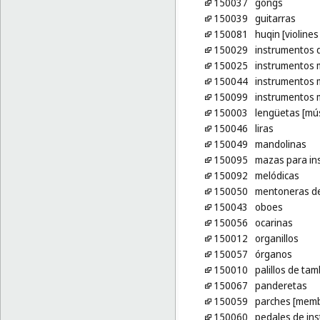
150037
gongs
150039
guitarras
150081
huqin [violines
150029
instrumentos 
150025
instrumentos 
150044
instrumentos m
150099
instrumentos 
150003
lengüetas [mús
150046
liras
150049
mandolinas
150095
mazas para in
150092
melódicas
150050
mentoneras de 
150043
oboes
150056
ocarinas
150012
organillos
150057
órganos
150010
palillos de ta
150067
panderetas
150059
parches [memb
150060
pedales de in