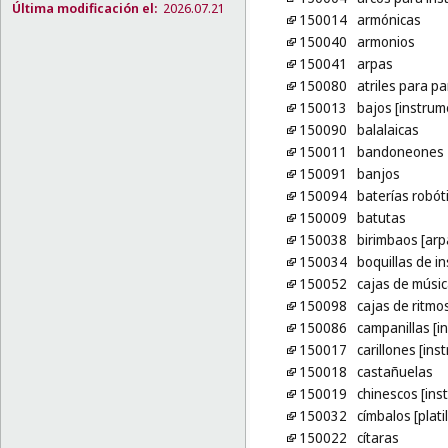
Última modificación el:
2026.07.21
150014
armónicas
150040
armonios
150041
arpas
150080
atriles para pa
150013
bajos [instrum
150090
balalaicas
150011
bandoneones
150091
banjos
150094
baterías robót
150009
batutas
150038
birimbaos [arp
150034
boquillas de i
150052
cajas de músi
150098
cajas de ritmo
150086
campanillas [i
150017
carillones [in
150018
castañuelas
150019
chinescos [ins
150032
címbalos [platil
150022
cítaras