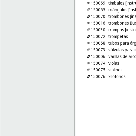
150069
timbales [inst
150055
triángulos [in
150070
trombones [in
150016
trombones Buc
150030
trompas [inst
150072
trompetas
150058
tubos para ór
150073
válvulas para 
150006
varillas de ar
150074
violas
150075
violines
150076
xilófonos