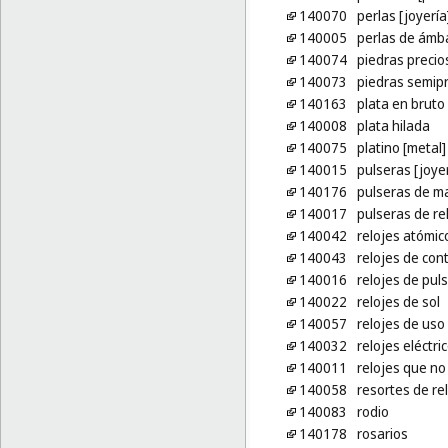
140070
perlas [joyería
140005
perlas de ámb
140074
piedras precio
140073
piedras semip
140163
plata en bruto
140008
plata hilada
140075
platino [metal]
140015
pulseras [joyer
140176
pulseras de ma
140017
pulseras de re
140042
relojes atómic
140043
relojes de cont
140016
relojes de pul
140022
relojes de sol
140057
relojes de uso
140032
relojes eléctri
140011
relojes que no
140058
resortes de rel
140083
rodio
140178
rosarios