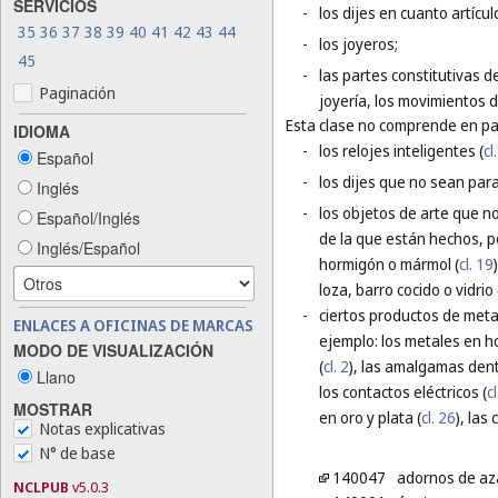
SERVICIOS
-
los dijes en cuanto artícul
35
36
37
38
39
40
41
42
43
44
-
los joyeros;
45
-
las partes constitutivas de
Paginación
joyería, los movimientos de 
Esta clase no comprende en par
IDIOMA
-
los relojes inteligentes (
cl
Español
-
los dijes que no sean para 
Inglés
-
los objetos de arte que n
Español/Inglés
de la que están hechos, p
Inglés/Español
hormigón o mármol (
cl. 19
loza, barro cocido o vidrio 
-
ciertos productos de meta
ENLACES A OFICINAS DE MARCAS
ejemplo: los metales en ho
MODO DE VISUALIZACIÓN
(
cl. 2
), las amalgamas dent
Llano
los contactos eléctricos (
cl
MOSTRAR
en oro y plata (
cl. 26
), las
Notas explicativas
N° de base
140047
adornos de a
NCLPUB
v5.0.3