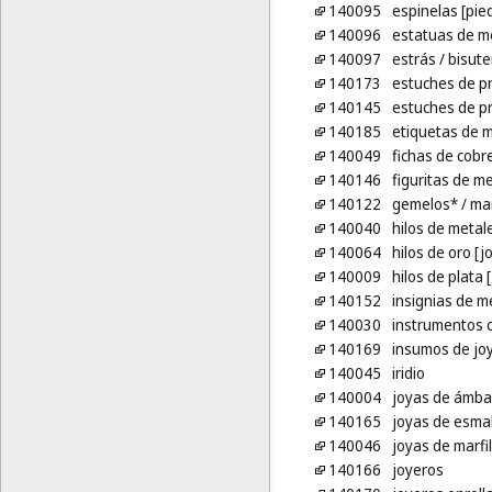
140095
espinelas [pie
140096
estatuas de m
140097
estrás
/ bisute
140173
estuches de pr
140145
estuches de pr
140185
etiquetas de m
140049
fichas de cobr
140146
figuritas de m
140122
gemelos*
/ ma
140040
hilos de metale
140064
hilos de oro [j
140009
hilos de plata 
140152
insignias de m
140030
instrumentos 
140169
insumos de joy
140045
iridio
140004
joyas de ámbar
140165
joyas de esma
140046
joyas de marfil
140166
joyeros