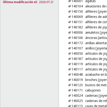
140001
ágatas
Última modificación el:
2026.07.21
140104
aleaciones de 
140150
alfileres [joyer
140069
alfileres de a
140151
alfileres de co
140182
alfileres de j
140006
amuletos [joye
140106
áncoras [artícu
140172
anillas abiert
140107
anillos [joyería
140050
artículos de jo
140187
artículos de j
140119
artículos de jo
140117
artículos de jo
140048
azabache en b
140019
broches [joyer
140123
bustos de met
140171
cabujones
140024
cadenas [joyer
140025
cadenas de rel
140113
cajas de metal