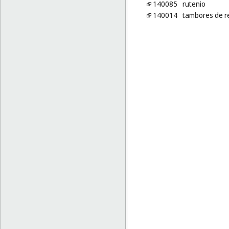
140085
rutenio
140014
tambores de re