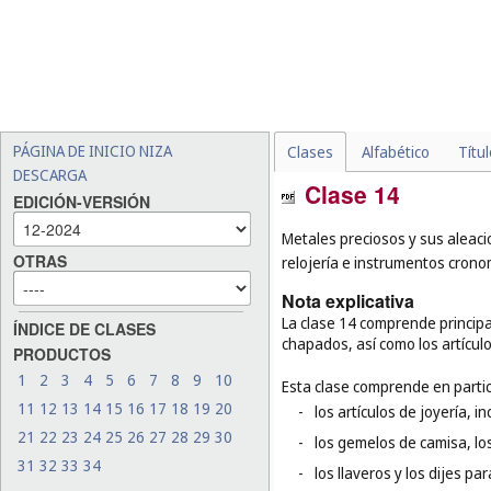
PÁGINA DE INICIO NIZA
Clases
Alfabético
Títu
DESCARGA
Clase 14
EDICIÓN-VERSIÓN
Metales preciosos y sus aleacio
OTRAS
relojería e instrumentos crono
Nota explicativa
La clase 14 comprende principa
ÍNDICE DE CLASES
chapados, así como los artículos
PRODUCTOS
1
2
3
4
5
6
7
8
9
10
Esta clase comprende en partic
11
12
13
14
15
16
17
18
19
20
-
los artículos de joyería, in
21
22
23
24
25
26
27
28
29
30
-
los gemelos de camisa, los
31
32
33
34
-
los llaveros y los dijes par