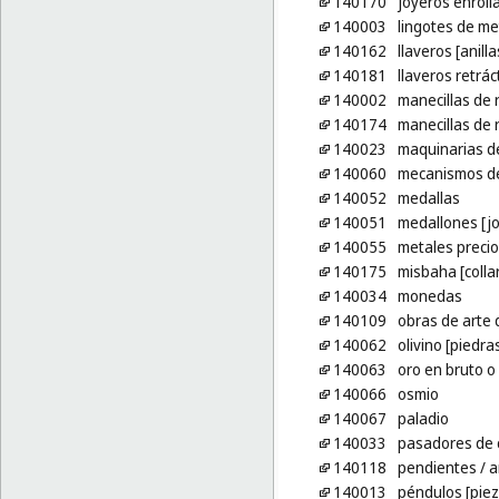
140170
joyeros enroll
140003
lingotes de me
140162
llaveros [anill
140181
llaveros retrác
140002
manecillas de r
140174
manecillas de 
140023
maquinarias de
140060
mecanismos de
140052
medallas
140051
medallones [jo
140055
metales preci
140175
misbaha [colla
140034
monedas
140109
obras de arte 
140062
olivino [piedra
140063
oro en bruto o
140066
osmio
140067
paladio
140033
pasadores de 
140118
pendientes
/ a
140013
péndulos [piez