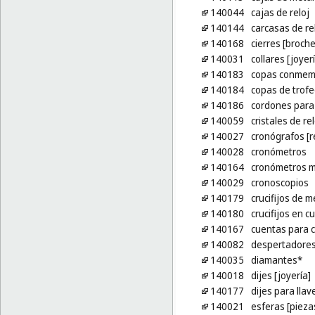
140044
cajas de reloj
140144
carcasas de re
140168
cierres [broche
140031
collares [joyer
140183
copas conmemor
140184
copas de trofe
140186
cordones para 
140059
cristales de rel
140027
cronógrafos [r
140028
cronómetros
140164
cronómetros 
140029
cronoscopios
140179
crucifijos de 
140180
crucifijos en c
140167
cuentas para c
140082
despertadore
140035
diamantes*
140018
dijes [joyería]
140177
dijes para llav
140021
esferas [piezas