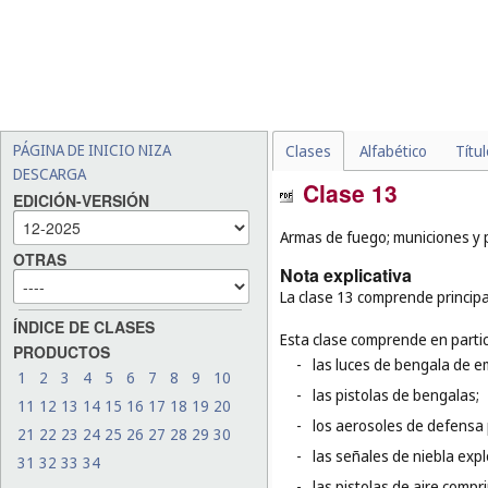
PÁGINA DE INICIO NIZA
Clases
Alfabético
Títu
DESCARGA
Clase 13
EDICIÓN-VERSIÓN
Armas de fuego; municiones y pr
OTRAS
Nota explicativa
La clase 13 comprende principa
ÍNDICE DE CLASES
Esta clase comprende en partic
PRODUCTOS
-
las luces de bengala de e
1
2
3
4
5
6
7
8
9
10
-
las pistolas de bengalas;
11
12
13
14
15
16
17
18
19
20
-
los aerosoles de defensa 
21
22
23
24
25
26
27
28
29
30
-
las señales de niebla expl
31
32
33
34
-
las pistolas de aire comp