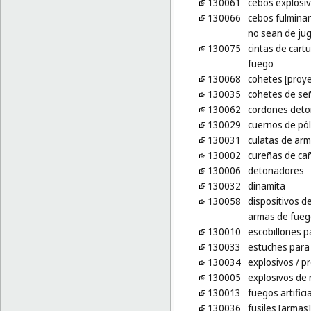
130061
cebos explosi
130066
cebos fulmina
no sean de ju
130075
cintas de car
fuego
130068
cohetes [proye
130035
cohetes de se
130062
cordones deto
130029
cuernos de pó
130031
culatas de ar
130002
cureñas de ca
130006
detonadores
130032
dinamita
130058
dispositivos d
armas de fueg
130010
escobillones p
130033
estuches para 
130034
explosivos
/ p
130005
explosivos de 
130013
fuegos artifici
130036
fusiles [armas]