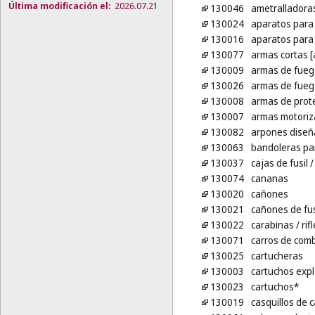
Última modificación el:
2026.07.21
130046
ametralladora
130024
aparatos para
130016
aparatos para 
130077
armas cortas 
130009
armas de fueg
130026
armas de fueg
130008
armas de prot
130007
armas motori
130082
arpones diseñ
130063
bandoleras pa
130037
cajas de fusil
/
130074
cananas
130020
cañones
130021
cañones de fus
130022
carabinas
/ rif
130071
carros de com
130025
cartucheras
130003
cartuchos expl
130023
cartuchos*
130019
casquillos de 