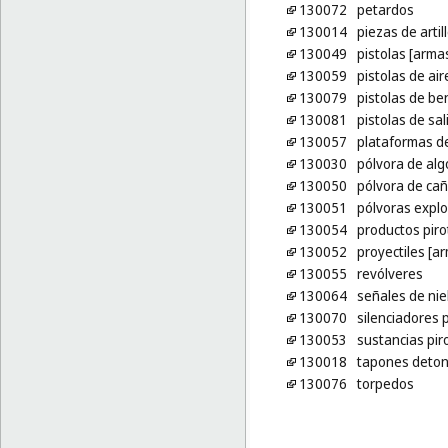
130072
petardos
130014
piezas de artill
130049
pistolas [arma
130059
pistolas de ai
130079
pistolas de be
130081
pistolas de sal
130057
plataformas de
130030
pólvora de al
130050
pólvora de ca
130051
pólvoras explo
130054
productos piro
130052
proyectiles [a
130055
revólveres
130064
señales de nie
130070
silenciadores 
130053
sustancias pir
130018
tapones deto
130076
torpedos