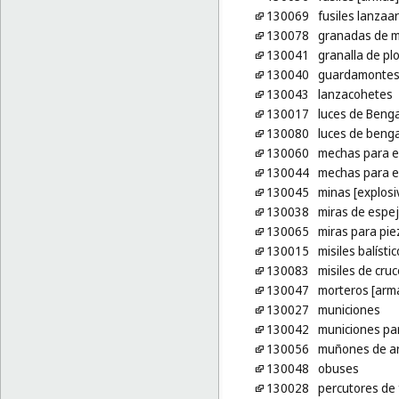
130069
fusiles lanzaa
130078
granadas de 
130041
granalla de pl
130040
guardamontes 
130043
lanzacohetes
130017
luces de Beng
130080
luces de benga
130060
mechas para e
130044
mechas para e
130045
minas [explosi
130038
miras de espej
130065
miras para pie
130015
misiles balísti
130083
misiles de cru
130047
morteros [arm
130027
municiones
130042
municiones pa
130056
muñones de a
130048
obuses
130028
percutores de 