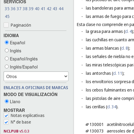
SERVICIOS
-
las bandoleras para arma
35
36
37
38
39
40
41
42
43
44
45
-
las armas de fuego para c
Esta clase no comprende en par
Paginación
-
la grasa para armas (
cl. 4
);
IDIOMA
-
las cuchillas en cuanto ar
Español
-
las armas blancas (
cl. 8
);
Inglés
-
las señales de niebla no e
Español/Inglés
-
las miras telescópicas pa
Inglés/Español
-
las antorchas (
cl. 11
);
-
los envoltorios sorpresa d
ENLACES A OFICINAS DE MARCAS
-
los cebos fulminantes en 
MODO DE VISUALIZACIÓN
-
las pistolas de aire compr
Llano
-
las cerillas (
cl. 34
).
MOSTRAR
Notas explicativas
N° de base
130001
acetilnitrocelu
130073
aerosoles de 
NCLPUB
v5.0.3