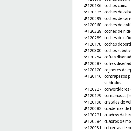
120136
coches cama
120325
coches de cab
120299
coches de carr
120068
coches de golf
120328
coches de hid
120289
coches de niñ
120178
coches deport
120300
coches robótic
120254
cofres diseñad
120287
cofres diseñad
120120
cojinetes de e
120116
contrapesos pa
vehículos
120227
convertidores 
120179
cornamusas [m
120198
cristales de ve
120082
cuadernas de
120221
cuadros de bic
120284
cuadros de mot
120031
cubiertas de n