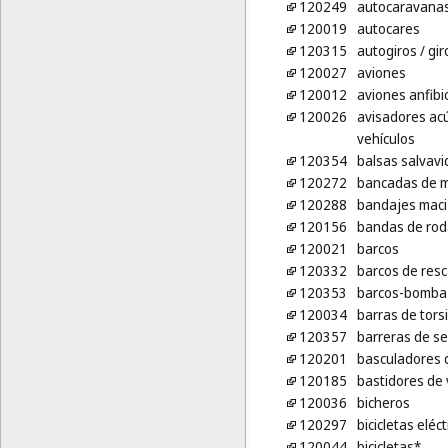
120249
autocaravana
120019
autocares
120315
autogiros
/ gi
120027
aviones
120012
aviones anfibi
120026
avisadores acú
vehículos
120354
balsas salvavi
120272
bancadas de mo
120288
bandajes maci
120156
bandas de rod
120021
barcos
120332
barcos de res
120353
barcos-bomba 
120034
barras de tors
120357
barreras de s
120201
basculadores 
120185
bastidores de 
120036
bicheros
120297
bicicletas eléct
120044
bicicletas*