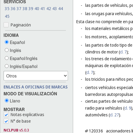
SERVICIOS
-
las partes de vehículos, p
35
36
37
38
39
40
41
42
43
44
-
las orugas para vehículos
45
Esta clase no comprende en par
Paginación
-
los materiales metálicos p
IDIOMA
-
los motores, acoplamiento
Español
-
las partes de todo tipo de
Inglés
cilindros de motor (
cl. 7
);
Español/Inglés
-
los trenes de rodamiento
máquinas de explotación 
Inglés/Español
(
cl. 7
);
-
los triciclos para niños p
ENLACES A OFICINAS DE MARCAS
-
ciertos vehículos especia
MODO DE VISUALIZACIÓN
barredoras autopropulsad
Llano
-
ciertas partes de vehículo
radio para vehículos (
cl. 9
)
MOSTRAR
Notas explicativas
automóviles (
cl. 27
).
N° de base
NCLPUB
v5.0.3
120336
accionadores l