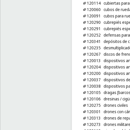
120114
cubiertas par
120060
cubos de rued
120091
cubos para rue
120290
cubrepiés espe
120291
cubrepiés espe
120252
defensas par
120341
depósitos de c
120235
desmultiplicad
120267
discos de fren
120013
dispositivos a
120204
dispositivos a
120200
dispositivos a
120037
dispositivos 
120038
dispositivos p
120105
dragas [barcos
120106
dresinas
/ cigü
120275
drones civiles
120301
drones con cá
120313
drones de rep
120273
drones militar