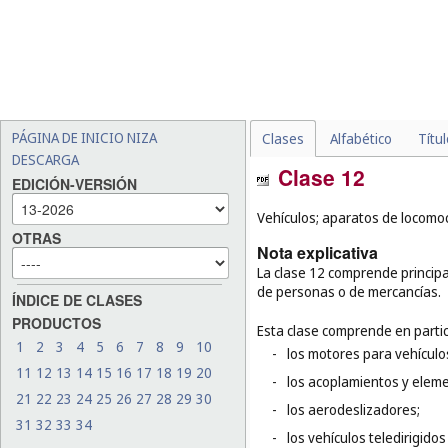
PÁGINA DE INICIO NIZA
Clases
Alfabético
Títu
DESCARGA
Clase 12
EDICIÓN-VERSIÓN
Vehículos; aparatos de locomoc
OTRAS
Nota explicativa
La clase 12 comprende principa
de personas o de mercancías.
ÍNDICE DE CLASES
PRODUCTOS
Esta clase comprende en partic
1
2
3
4
5
6
7
8
9
10
-
los motores para vehículos
11
12
13
14
15
16
17
18
19
20
-
los acoplamientos y eleme
21
22
23
24
25
26
27
28
29
30
-
los aerodeslizadores;
31
32
33
34
-
los vehículos teledirigido