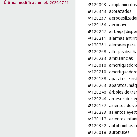
Última modificación el:
2026.07.21
120003
acoplamientos 
120343
acorazados
120237
aerodeslizado
120184
aeronaves
120247
airbags [dispo
120211
alarmas antirr
120261
alerones para 
120268
alforjas diseñ
120233
ambulancias
120010
amortiguadore
120210
amortiguadore
120188
aparatos e ins
120203
aparatos, máqu
120246
árboles de tra
120244
arneses de seg
120177
asientos de ve
120223
asientos eyec
120112
asientos infan
120352
autobombas co
120018
autobuses