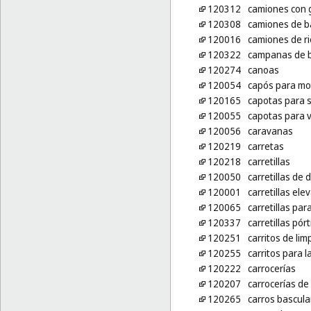
120312
camiones con 
120308
camiones de b
120016
camiones de r
120322
campanas de 
120274
canoas
120054
capós para mo
120165
capotas para s
120055
capotas para v
120056
caravanas
120219
carretas
120218
carretillas
120050
carretillas de
120001
carretillas ele
120065
carretillas pa
120337
carretillas pórt
120251
carritos de lim
120255
carritos para 
120222
carrocerías
120207
carrocerías de
120265
carros bascul