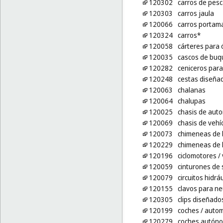
120302
carros de pes
120303
carros jaula
120066
carros portam
120324
carros*
120058
cárteres para 
120035
cascos de buq
120282
ceniceros par
120248
cestas diseñad
120063
chalanas
120064
chalupas
120025
chasis de auto
120069
chasis de vehí
120073
chimeneas de
120229
chimeneas de 
120196
ciclomotores
/
120059
cinturones de 
120079
circuitos hidrá
120155
clavos para n
120305
clips diseñados
120199
coches
/ autom
120279
coches autón