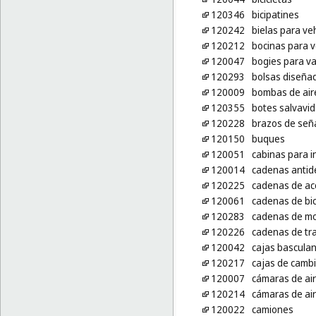
120346
bicipatines
120242
bielas para ve
120212
bocinas para v
120047
bogies para va
120293
bolsas diseñad
120009
bombas de aire
120355
botes salvavi
120228
brazos de seña
120150
buques
120051
cabinas para i
120014
cadenas antid
120225
cadenas de acc
120061
cadenas de bic
120283
cadenas de mo
120226
cadenas de tra
120042
cajas bascula
120217
cajas de cambi
120007
cámaras de ai
120214
cámaras de air
120022
camiones