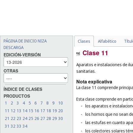
PÁGINA DE INICIO NIZA
Clases
Alfabético
Títu
DESCARGA
Clase 11
EDICIÓN-VERSIÓN
Aparatos e instalaciones de ilu
OTRAS
sanitarias.
Nota explicativa
La clase 11 comprende principa
ÍNDICE DE CLASES
PRODUCTOS
Esta clase comprende en partic
1
2
3
4
5
6
7
8
9
10
-
los aparatos e instalacio
11
12
13
14
15
16
17
18
19
20
-
los hornos que no sean de
21
22
23
24
25
26
27
28
29
30
-
las estufas en cuanto apa
31
32
33
34
-
los colectores solares tér