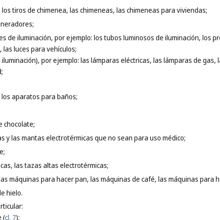
los tiros de chimenea, las chimeneas, las chimeneas para viviendas;
cineradores;
es de iluminación, por ejemplo: los tubos luminosos de iluminación, los 
, las luces para vehículos;
iluminación), por ejemplo: las lámparas eléctricas, las lámparas de gas, l
;
, los aparatos para baños;
;
e chocolate;
llas y las mantas electrotérmicas que no sean para uso médico;
e;
cas, las tazas altas electrotérmicas;
, las máquinas para hacer pan, las máquinas de café, las máquinas para 
e hielo.
ticular:
 (
cl. 7
);