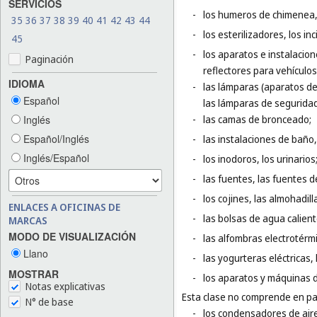
SERVICIOS
-
los humeros de chimenea, 
35
36
37
38
39
40
41
42
43
44
-
los esterilizadores, los in
45
-
los aparatos e instalacion
Paginación
reflectores para vehículos
IDIOMA
-
las lámparas (aparatos de 
Español
las lámparas de seguridad
Inglés
-
las camas de bronceado;
Español/Inglés
-
las instalaciones de baño
Inglés/Español
-
los inodoros, los urinarios
-
las fuentes, las fuentes d
-
los cojines, las almohadi
ENLACES A OFICINAS DE
-
las bolsas de agua calient
MARCAS
MODO DE VISUALIZACIÓN
-
las alfombras electrotérmi
Llano
-
las yogurteras eléctricas
MOSTRAR
-
los aparatos y máquinas d
Notas explicativas
Esta clase no comprende en par
N° de base
-
los condensadores de aire