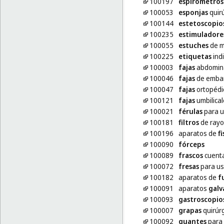
100197
espirómetros
100053
esponjas
quir
100144
estetoscopio
100235
estimuladore
100055
estuches
de m
100225
etiquetas
ind
100003
fajas
abdomin
100046
fajas
de emba
100047
fajas
ortopédi
100121
fajas
umbilical
100021
férulas
para u
100181
filtros
de rayo
100196
aparatos de
f
100090
fórceps
100089
frascos
cuenta
100072
fresas
para us
100182
aparatos de
f
100091
aparatos
galv
100093
gastroscopio
100007
grapas
quirúr
100092
guantes
para