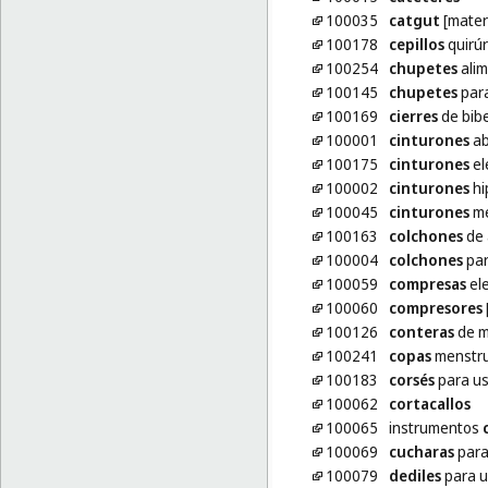
100035
catgut
[materi
100178
cepillos
quirúr
100254
chupetes
alim
100145
chupetes
par
100169
cierres
de bib
100001
cinturones
ab
100175
cinturones
el
100002
cinturones
hi
100045
cinturones
mé
100163
colchones
de 
100004
colchones
par
100059
compresas
ele
100060
compresores
100126
conteras
de m
100241
copas
menstru
100183
corsés
para us
100062
cortacallos
100065
instrumentos
100069
cucharas
para
100079
dediles
para u