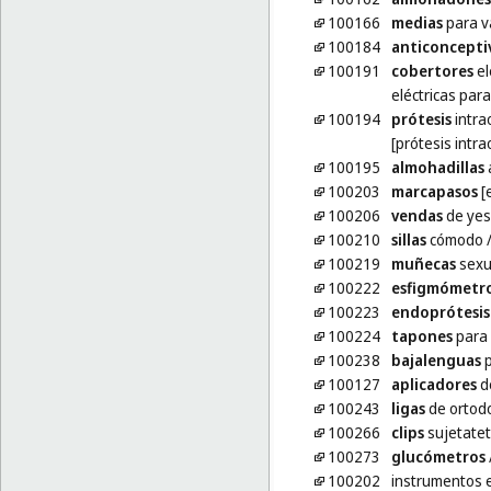
100166
medias
para v
100184
anticoncepti
100191
cobertores
el
eléctricas par
100194
prótesis
intra
[prótesis intr
100195
almohadillas
100203
marcapasos
[
100206
vendas
de yes
100210
sillas
cómodo
100219
muñecas
sexu
100222
esfigmómetr
100223
endoprótesis
100224
tapones
para 
100238
bajalenguas
p
100127
aplicadores
de
100243
ligas
de ortod
100266
clips
sujetatet
100273
glucómetros
100202
instrumentos e