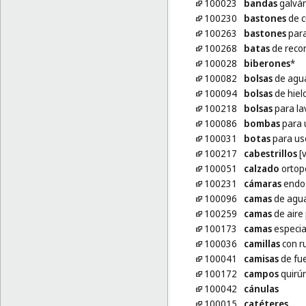
100023
bandas
galván
100230
bastones
de c
100263
bastones
para
100268
batas
de recon
100028
biberones
*
100082
bolsas
de agua
100094
bolsas
de hiel
100218
bolsas
para la
100086
bombas
para 
100031
botas
para us
100217
cabestrillos
[
100051
calzado
ortop
100231
cámaras
endos
100096
camas
de agua
100259
camas
de aire
100173
camas
especia
100036
camillas
con r
100041
camisas
de fu
100172
campos
quirúr
100042
cánulas
100015
catéteres