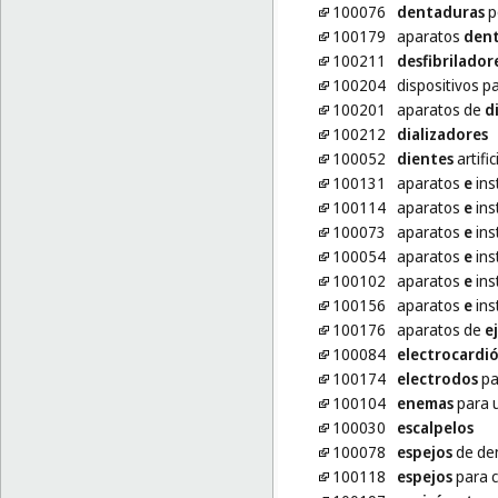
100076
dentaduras
p
100179
aparatos
dent
100211
desfibrilador
100204
dispositivos p
100201
aparatos de
d
100212
dializadores
100052
dientes
artific
100131
aparatos
e
ins
100114
aparatos
e
ins
100073
aparatos
e
ins
100054
aparatos
e
ins
100102
aparatos
e
ins
100156
aparatos
e
ins
100176
aparatos de
e
100084
electrocardi
100174
electrodos
pa
100104
enemas
para 
100030
escalpelos
100078
espejos
de den
100118
espejos
para c