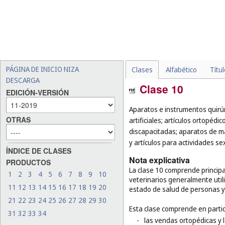
PÁGINA DE INICIO NIZA
Clases
Alfabético
Títu
DESCARGA
Clase 10
EDICIÓN-VERSIÓN
Aparatos e instrumentos quirúr
OTRAS
artificiales; artículos ortopéd
discapacitadas; aparatos de mas
y artículos para actividades se
ÍNDICE DE CLASES
Nota explicativa
PRODUCTOS
La clase 10 comprende principa
1
2
3
4
5
6
7
8
9
10
veterinarios generalmente utili
11
12
13
14
15
16
17
18
19
20
estado de salud de personas y
21
22
23
24
25
26
27
28
29
30
Esta clase comprende en partic
31
32
33
34
-
las vendas ortopédicas y 