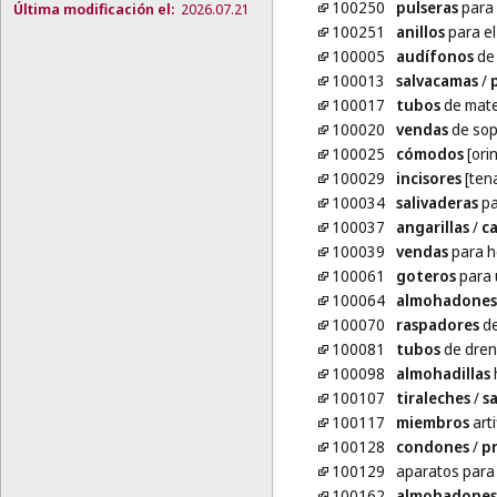
100250
pulseras
para 
Última modificación el:
2026.07.21
100251
anillos
para e
100005
audífonos
de 
100013
salvacamas
/
100017
tubos
de mater
100020
vendas
de sop
100025
cómodos
[ori
100029
incisores
[tena
100034
salivaderas
pa
100037
angarillas
/
ca
100039
vendas
para h
100061
goteros
para 
100064
almohadones
100070
raspadores
de
100081
tubos
de dren
100098
almohadillas
100107
tiraleches
/
s
100117
miembros
arti
100128
condones
/
pr
100129
aparatos par
100162
almohadones