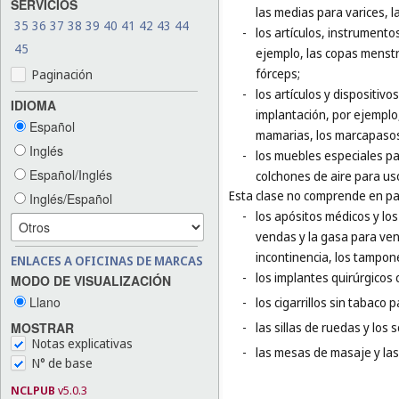
SERVICIOS
las medias para varices, l
35
36
37
38
39
40
41
42
43
44
-
los artículos, instrumento
45
ejemplo, las copas menstru
fórceps;
Paginación
-
los artículos y dispositivo
IDIOMA
implantación, por ejemplo,
Español
mamarias, los marcapasos 
Inglés
-
los muebles especiales par
Español/Inglés
colchones de aire para us
Esta clase no comprende en par
Inglés/Español
-
los apósitos médicos y los
vendas y la gasa para vend
incontinencia, los tampone
ENLACES A OFICINAS DE MARCAS
-
los implantes quirúrgicos 
MODO DE VISUALIZACIÓN
Llano
-
los cigarrillos sin tabaco 
MOSTRAR
-
las sillas de ruedas y los
Notas explicativas
-
las mesas de masaje y las
N° de base
NCLPUB
v5.0.3