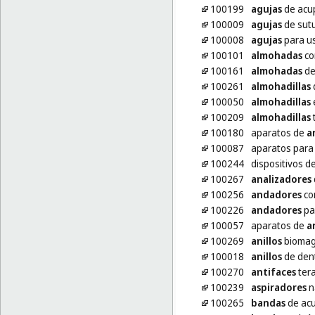
100199
agujas
de acu
100009
agujas
de sut
100008
agujas
para u
100101
almohadas
co
100161
almohadas
de
100261
almohadillas
d
100050
almohadillas
100209
almohadillas
t
100180
aparatos de
an
100087
aparatos par
100244
dispositivos d
100267
analizadores
100256
andadores
co
100226
andadores
pa
100057
aparatos de
a
100269
anillos
biomagn
100018
anillos
de dent
100270
antifaces
tera
100239
aspiradores
n
100265
bandas
de acu