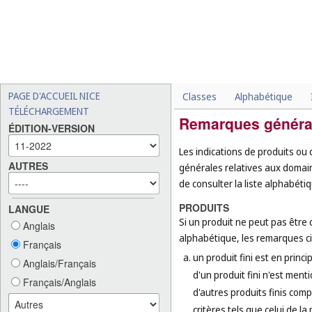
PAGE D'ACCUEIL NICE
Classes
Alphabétique
TÉLÉCHARGEMENT
Remarques généra
ÉDITION-VERSION
Les indications de produits ou 
AUTRES
générales relatives aux domaine
de consulter la liste alphabéti
PRODUITS
LANGUE
Si un produit ne peut pas être c
Anglais
alphabétique, les remarques ci-
Français
un produit fini est en princi
Anglais/Français
d'un produit fini n'est ment
Français/Anglais
d'autres produits finis comp
critères tels que celui de l