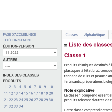
PAGE D'ACCUEIL NICE
Classes
Alphabétique
TÉLÉCHARGEMENT
Liste des classes
ÉDITION-VERSION
Classe 1
AUTRES
Produits chimiques destinés à l'i
plastiques à l'état brut; compo
INDEX DES CLASSES
tannage de cuirs et peaux d'an
PRODUITS
fertilisants; préparations biolo
1
2
3
4
5
6
7
8
9
10
Note explicative
11
12
13
14
15
16
17
18
19
20
La classe 1 comprend essentiell
21
22
23
24
25
26
27
28
29
30
produits relevant d'autres clas
31
32
33
34
Cette classe comprend notamm