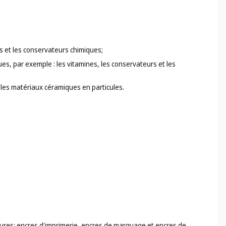
mes et les conservateurs chimiques;
es, par exemple : les vitamines, les conservateurs et les
 les matériaux céramiques en particules.
eintures; encres d'imprimerie, encres de marquage et encres de