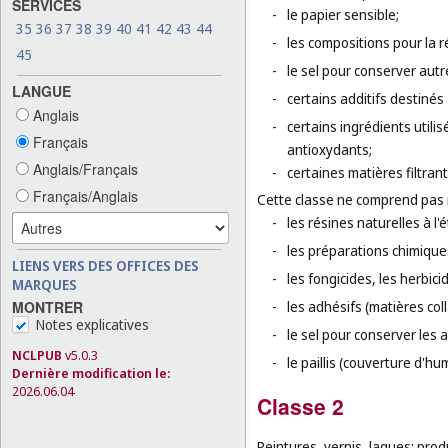
SERVICES
-
le papier sensible;
35
36
37
38
39
40
41
42
43
44
-
les compositions pour la 
45
-
le sel pour conserver autr
LANGUE
-
certains additifs destinés 
Anglais
-
certains ingrédients utili
Français
antioxydants;
Anglais/Français
-
certaines matières filtra
Français/Anglais
Cette classe ne comprend pas
-
les résines naturelles à l'é
-
les préparations chimique
LIENS VERS DES OFFICES DES
-
les fongicides, les herbic
MARQUES
MONTRER
-
les adhésifs (matières col
Notes explicatives
-
le sel pour conserver les a
NCLPUB
v5.0.3
-
le paillis (couverture d'hu
Dernière modification le:
2026.06.04
Classe 2
Peintures, vernis, laques; prod