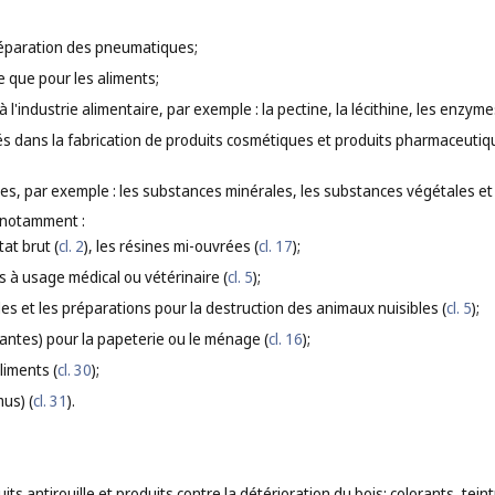
réparation des pneumatiques;
e que pour les aliments;
à l'industrie alimentaire, par exemple : la pectine, la lécithine, les enzy
sés dans la fabrication de produits cosmétiques et produits pharmaceutiqu
ntes, par exemple : les substances minérales, les substances végétales et
 notamment :
tat brut (
cl. 2
), les résines mi-ouvrées (
cl. 17
);
s à usage médical ou vétérinaire (
cl. 5
);
ides et les préparations pour la destruction des animaux nuisibles (
cl. 5
);
lantes) pour la papeterie ou le ménage (
cl. 16
);
liments (
cl. 30
);
mus) (
cl. 31
).
uits antirouille et produits contre la détérioration du bois; colorants, t