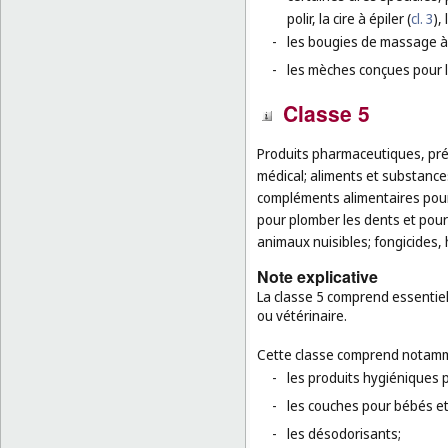
polir, la cire à épiler (
cl. 3
),
-
les bougies de massage à
-
les mèches conçues pour l
Classe 5
Produits pharmaceutiques, pré
médical; aliments et substance
compléments alimentaires pour
pour plomber les dents et pour
animaux nuisibles; fongicides, 
Note explicative
La classe 5 comprend essentie
ou vétérinaire.
Cette classe comprend notamm
-
les produits hygiéniques p
-
les couches pour bébés e
-
les désodorisants;