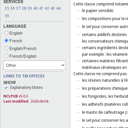
SERVICES
Cette classe comprend notamm
35
36
37
38
39
40
41
42
43
44
-
le papier sensible;
45
-
les compositions pour la 
LANGUAGE
-
le sel pour conserver autr
English
-
certains additifs destinés 
French
les conservateurs chimiqu
-
certains ingrédients dest
English/French
par exemple : les vitamine
French/English
-
certaines matières filtran
matériaux céramiques en p
Cette classe ne comprend pas
LINKS TO TM OFFICES
-
les résines naturelles à l'é
SHOW
Explanatory Notes
-
les préparations chimique
NCLPUB
v5.0.3
-
les fongicides, les herbic
Last modified:
2026.06.04
-
les adhésifs (matières col
-
le mastic de calfeutrage (
c
-
le sel pour conserver les a