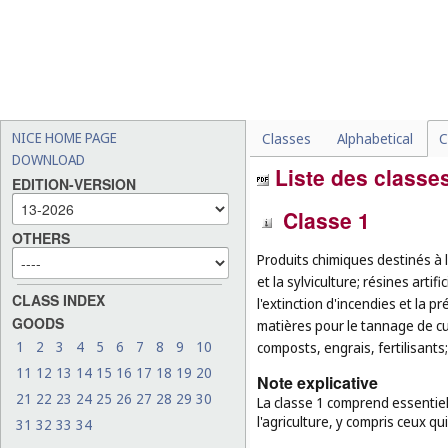
NICE HOME PAGE
Classes
Alphabetical
C
DOWNLOAD
Liste des classes
EDITION-VERSION
Classe 1
OTHERS
Produits chimiques destinés à l'
et la sylviculture; résines artif
CLASS INDEX
l'extinction d'incendies et la 
GOODS
matières pour le tannage de cui
1
2
3
4
5
6
7
8
9
10
composts, engrais, fertilisants
11
12
13
14
15
16
17
18
19
20
Note explicative
21
22
23
24
25
26
27
28
29
30
La classe 1 comprend essentiell
l'agriculture, y compris ceux q
31
32
33
34