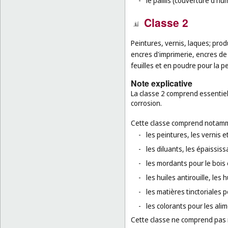
-
le paillis (couverture d'hu
Classe 2
Peintures, vernis, laques; produ
encres d'imprimerie, encres de
feuilles et en poudre pour la pe
Note explicative
La classe 2 comprend essentiell
corrosion.
Cette classe comprend notamm
-
les peintures, les vernis et
-
les diluants, les épaississa
-
les mordants pour le bois e
-
les huiles antirouille, les
-
les matières tinctoriales 
-
les colorants pour les ali
Cette classe ne comprend pas