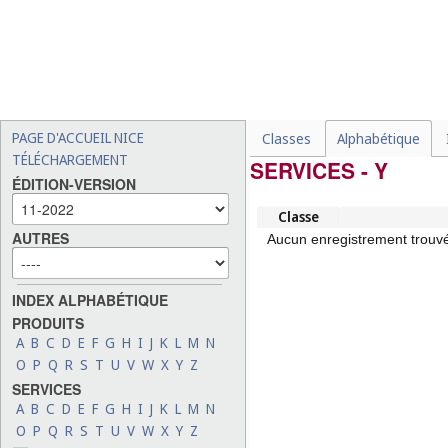
PAGE D'ACCUEIL NICE
Classes
Alphabétique
TÉLÉCHARGEMENT
SERVICES - Y
ÉDITION-VERSION
Classe
AUTRES
Aucun enregistrement trouv
INDEX ALPHABÉTIQUE
PRODUITS
A
B
C
D
E
F
G
H
I
J
K
L
M
N
O
P
Q
R
S
T
U
V
W
X
Y
Z
SERVICES
A
B
C
D
E
F
G
H
I
J
K
L
M
N
O
P
Q
R
S
T
U
V
W
X
Y
Z