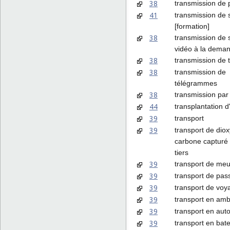
38
transmission de 
41
transmission de s
[formation]
38
transmission de
vidéo à la dema
38
transmission de 
38
transmission de
télégrammes
38
transmission par 
44
transplantation d
39
transport
39
transport de dio
carbone capturé
tiers
39
transport de meu
39
transport de pas
39
transport de voy
39
transport en am
39
transport en aut
39
transport en bat