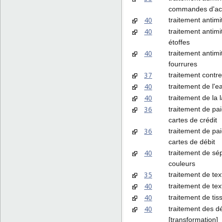
commandes d'ac
40
traitement antimi
40
traitement antimi
étoffes
40
traitement antimi
fourrures
37
traitement contre 
40
traitement de l'e
40
traitement de la 
36
traitement de pa
cartes de crédit
36
traitement de pa
cartes de débit
40
traitement de sé
couleurs
35
traitement de tex
40
traitement de text
40
traitement de tis
40
traitement des d
[transformation]