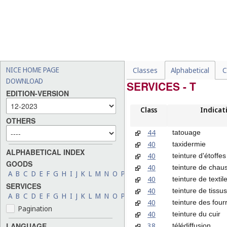
NICE HOME PAGE
Classes
Alphabetical
C
DOWNLOAD
SERVICES - T
EDITION-VERSION
Class
Indicat
OTHERS
44
tatouage
40
taxidermie
ALPHABETICAL INDEX
40
teinture d'étoffes
GOODS
40
teinture de chau
A
B
C
D
E
F
G
H
I
J
K
L
M
N
O
P
Q
R
S
T
U
V
W
X
Y
Z
40
teinture de textil
SERVICES
40
teinture de tissus
A
B
C
D
E
F
G
H
I
J
K
L
M
N
O
P
Q
R
S
T
U
V
W
X
Y
Z
40
teinture des four
Pagination
40
teinture du cuir
38
LANGUAGE
télédiffusion