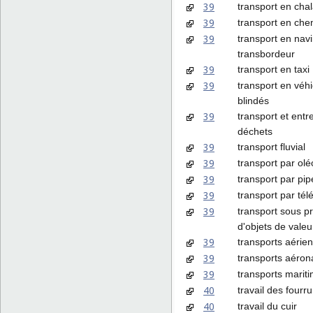
39
transport en cha
39
transport en che
39
transport en navi
transbordeur
39
transport en taxi
39
transport en véh
blindés
39
transport et ent
déchets
39
transport fluvial
39
transport par ol
39
transport par pip
39
transport par tél
39
transport sous pr
d'objets de valeu
39
transports aérie
39
transports aéron
39
transports marit
40
travail des fourr
40
travail du cuir