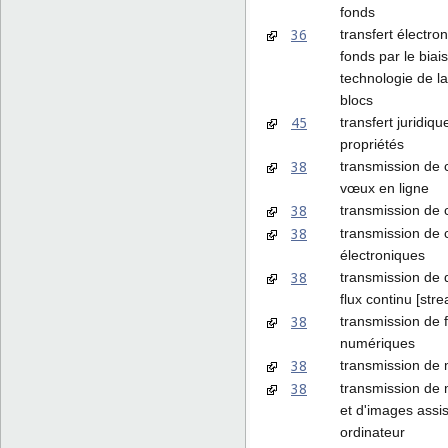
fonds
36
transfert électro
fonds par le biais
technologie de l
blocs
45
transfert juridiqu
propriétés
38
transmission de 
vœux en ligne
38
transmission de c
38
transmission de 
électroniques
38
transmission de
flux continu [str
38
transmission de f
numériques
38
transmission de
38
transmission de
et d'images assi
ordinateur