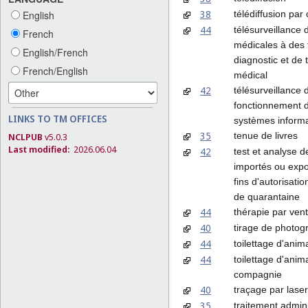
38
télédiffusion par
English
44
télésurveillance
French
médicales à des 
English/French
diagnostic et de 
French/English
médical
42
télésurveillance 
fonctionnement 
LINKS TO TM OFFICES
systèmes inform
35
tenue de livres
NCLPUB
v5.0.3
Last modified:
2026.06.04
42
test et analyse d
importés ou expo
fins d'autorisatio
de quarantaine
44
thérapie par ven
40
tirage de photog
44
toilettage d'anim
44
toilettage d'ani
compagnie
40
traçage par laser
35
traitement admini