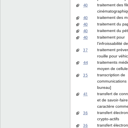
40
traitement des fi
cinématographiq
40
traitement des 
40
traitement du pa
40
traitement du pét
40
traitement pour
l'infroissabilité d
37
traitement préven
rouille pour véhi
44
traitements méd
moyen de cellule
35
transcription de
communications 
bureau]
41
transfert de con
et de savoir-faire
caractère comme
36
transfert électro
crypto-actifs
36
transfert électro