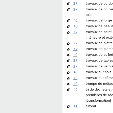
37
travaux de cordo
37
travaux de couve
toits
40
travaux de forge
40
travaux de peaus
37
travaux de peint
intérieure et exté
37
travaux de plâtre
37
travaux de plomb
40
travaux de seller
37
travaux de tapiss
37
travaux de verni
40
travaux sur bois
40
travaux sur cér
40
trempe de méta
40
tri de déchets et
premières de réc
[transformation]
41
tutorat