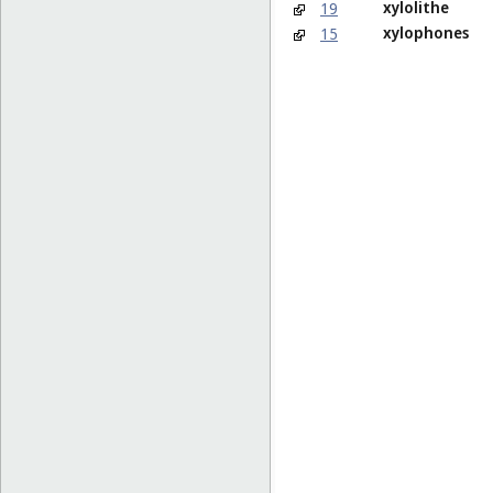
xylolithe
19
xylophones
15