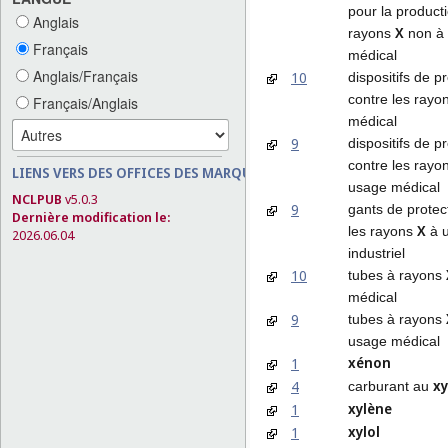
pour la product
Anglais
X
rayons
non à
Français
médical
Anglais/Français
10
dispositifs de p
contre les rayo
Français/Anglais
médical
9
dispositifs de p
contre les rayo
LIENS VERS DES OFFICES DES MARQUES
usage médical
NCLPUB
v5.0.3
9
gants de protec
Dernière modification le:
X
les rayons
à 
2026.06.04
industriel
10
tubes à rayons
médical
9
tubes à rayons
usage médical
xénon
1
xy
4
carburant au
xylène
1
xylol
1