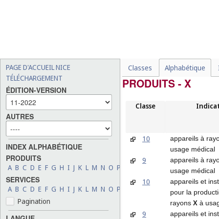
PAGE D'ACCUEIL NICE
Classes
Alphabétique
TÉLÉCHARGEMENT
PRODUITS - X
ÉDITION-VERSION
Classe
Indica
AUTRES
10
appareils à ra
INDEX ALPHABÉTIQUE
usage médical
PRODUITS
9
appareils à ra
A
B
C
D
E
F
G
H
I
J
K
L
M
N
O
P
Q
R
S
T
U
V
W
X
Y
Z
usage médical
SERVICES
10
appareils et inst
A
B
C
D
E
F
G
H
I
J
K
L
M
N
O
P
Q
R
S
T
U
V
W
X
Y
Z
pour la product
Pagination
X
rayons
à usag
9
appareils et inst
LANGUE