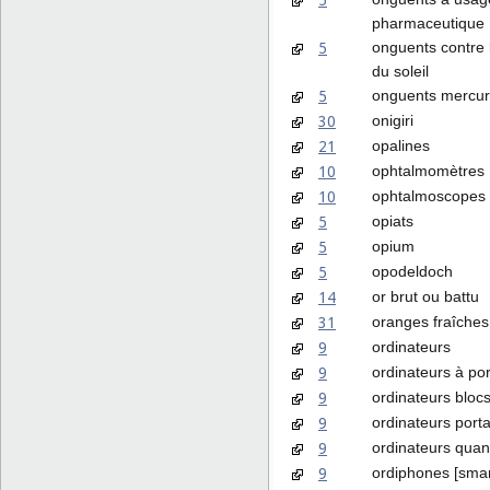
pharmaceutique
5
onguents contre 
du soleil
5
onguents mercur
30
onigiri
21
opalines
10
ophtalmomètres
10
ophtalmoscopes
5
opiats
5
opium
5
opodeldoch
14
or brut ou battu
31
oranges fraîches
9
ordinateurs
9
ordinateurs à por
9
ordinateurs bloc
9
ordinateurs port
9
ordinateurs quan
9
ordiphones [sma