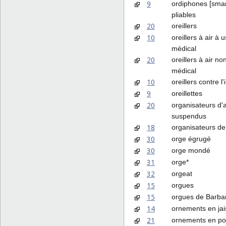
9
ordiphones [sma
pliables
20
oreillers
10
oreillers à air à 
médical
20
oreillers à air n
médical
10
oreillers contre l
9
oreillettes
20
organisateurs d'
suspendus
18
organisateurs de
30
orge égrugé
30
orge mondé
31
orge*
32
orgeat
15
orgues
15
orgues de Barba
14
ornements en jai
21
ornements en po