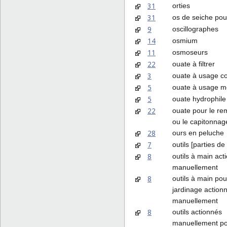
31
orties
31
os de seiche pou
9
oscillographes
14
osmium
11
osmoseurs
22
ouate à filtrer
3
ouate à usage c
5
ouate à usage m
5
ouate hydrophile
22
ouate pour le r
ou le capitonnag
28
ours en peluche
7
outils [parties d
8
outils à main act
manuellement
8
outils à main pou
jardinage action
manuellement
8
outils actionnés
manuellement p