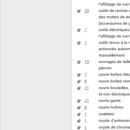
l'affûtage de car
28
outils de remise 
des mottes de te
[accessoires de g
7
outils électrique
l'affûtage de car
7
outils tenus à la
actionnés autre
manuellement
19
ouvrages de taill
pierres
7
ouvre-boîtes éle
8
ouvre-boîtes non
21
ouvre-bouteilles,
et non électrique
21
ouvre-gants
8
ouvre-huîtres
1
oxalates
1
oxyde d'antimoi
1
oxyde de chrom