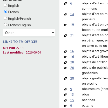
6
objets d'art en 
English
communs
French
14
objets d'art en 
English/French
précieux
19
objets d'art en pi
French/English
béton ou en mar
21
objets d'art en p
en céramique, en
LINKS TO TM OFFICES
en terre cuite ou
NCLPUB
v5.0.3
16
objets d'art grav
Last modified:
2026.06.04
16
objets d'art litho
28
objets de cotillon
20
objets de publicit
gonflables
28
objets gonflables 
en piscine
9
obturateurs [pho
13
obus
15
ocarinas
9
octants