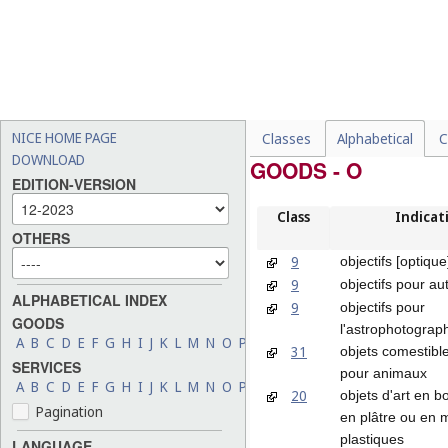
NICE HOME PAGE
Classes
Alphabetical
C
DOWNLOAD
GOODS - O
EDITION-VERSION
Class
Indicat
OTHERS
9
objectifs [optique
9
objectifs pour a
ALPHABETICAL INDEX
9
objectifs pour
GOODS
l'astrophotograp
A
B
C
D
E
F
G
H
I
J
K
L
M
N
O
P
Q
R
S
T
U
V
W
X
Y
Z
31
objets comestibl
SERVICES
pour animaux
A
B
C
D
E
F
G
H
I
J
K
L
M
N
O
P
Q
R
S
T
U
V
W
X
Y
Z
20
objets d'art en bo
Pagination
en plâtre ou en 
plastiques
LANGUAGE