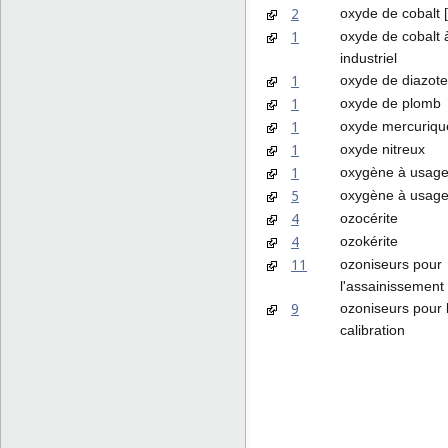
2
oxyde de cobalt [
1
oxyde de cobalt 
industriel
1
oxyde de diazote
1
oxyde de plomb
1
oxyde mercuriqu
1
oxyde nitreux
1
oxygène à usage 
5
oxygène à usage
4
ozocérite
4
ozokérite
11
ozoniseurs pour
l'assainissement
9
ozoniseurs pour 
calibration