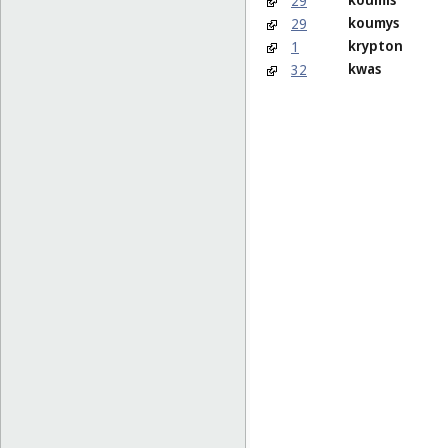
29
koumys
29
krypton
1
kwas
32