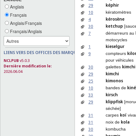
képhir
29
Anglais
10
kératomètres
Français
kérosène
4
Anglais/Français
ketchup
30
[sauce
Français/Anglais
7
démarreurs au
motocycles
kieselgur
1
LIENS VERS DES OFFICES DES MARQUES
kilo
9
compteurs
pour véhicules
NCLPUB
v5.0.3
Dernière modification le:
kimchi
30
galettes
2026.06.04
kimchi
29
kimonos
25
kiné
10
bandes de
kirsch
33
klippfisk
29
[morue
séchée]
koï
31
carpes
viva
kola
31
noix de
30
kombucha
koumis