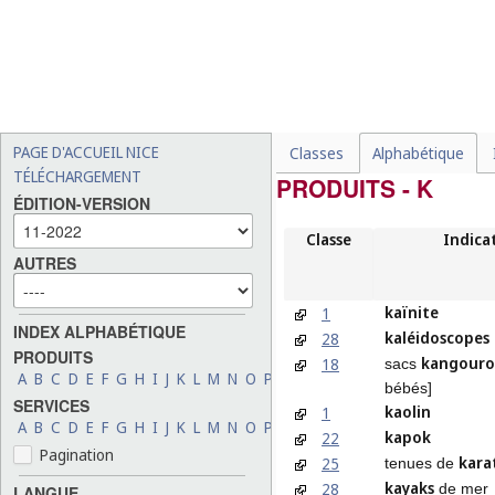
PAGE D'ACCUEIL NICE
Classes
Alphabétique
TÉLÉCHARGEMENT
PRODUITS - K
ÉDITION-VERSION
Classe
Indica
AUTRES
kaïnite
1
INDEX ALPHABÉTIQUE
kaléidoscopes
28
PRODUITS
kangour
18
sacs
A
B
C
D
E
F
G
H
I
J
K
L
M
N
O
P
Q
R
S
T
U
V
W
X
Y
Z
bébés]
SERVICES
kaolin
1
A
B
C
D
E
F
G
H
I
J
K
L
M
N
O
P
Q
R
S
T
U
V
W
X
Y
Z
kapok
22
Pagination
kara
25
tenues de
kayaks
28
de mer
LANGUE