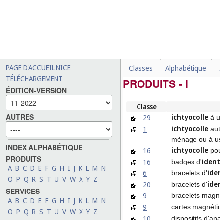
PAGE D'ACCUEIL NICE
Classes
Alphabétique
TÉLÉCHARGEMENT
PRODUITS - I
ÉDITION-VERSION
Classe
AUTRES
ichtyocolle
29
à u
ichtyocolle
1
aut
ménage ou à us
INDEX ALPHABÉTIQUE
ichtyocolle
16
pou
PRODUITS
ident
16
badges d'
A
B
C
D
E
F
G
H
I
J
K
L
M
N
ide
6
bracelets d'
O
P
Q
R
S
T
U
V
W
X
Y
Z
ide
20
bracelets d'
SERVICES
9
bracelets magn
A
B
C
D
E
F
G
H
I
J
K
L
M
N
9
cartes magnéti
O
P
Q
R
S
T
U
V
W
X
Y
Z
10
dispositifs d'an