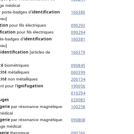
age médical
identification
160380
r porte-badges d'
eau]
ation
090293
pour fils électriques
fication
090294
pour fils électriques
identification
160381
te-badges d'
eau]
identification
160379
'
[articles de
té
090845
biométriques
tité
060399
métalliques
tité
200154
non métalliques
ignifugation
190056
nt pour l'
010294
fuges
020085
gerie
100258
par résonance magnétique
médical
gerie
090808
par résonance magnétique
age médical
gerie
090760
thermique