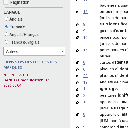
Pagination
bactéries à us
16
enrouleurs pou
LANGUE
[articles de bur
Anglais
identific
9
fils d'
Français
identi
9
gaines d'
Anglais/Français
16
pinces pour por
Français/Anglais
[articles de bur
16
porte-badges d
bureau]
LIENS VERS DES OFFICES DES
identi
9
cartes d'
MARQUES
iden
6
plaques d'
NCLPUB
v5.0.3
iden
20
plaques d'
Dernière modification le:
19
enduits de cime
2026.06.04
ignifuges
1
igni
2
peintures
ima
10
appareils d'
[IRM] à usage 
ima
9
appareils d'
[IRM] non à us
ima
9
caméras d'