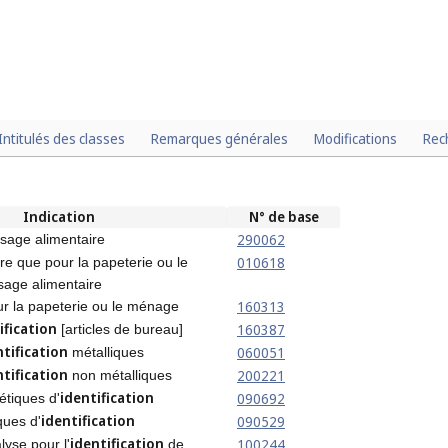
Intitulés des classes
Remarques générales
Modifications
Rec
Indication
N° de base
290062
sage alimentaire
010618
re que pour la papeterie ou le
age alimentaire
160313
r la papeterie ou le ménage
ification
160387
[articles de bureau]
ntification
060051
métalliques
ntification
200221
non métalliques
identification
090692
étiques d'
identification
090529
ques d'
identification
100244
alyse pour l'
de