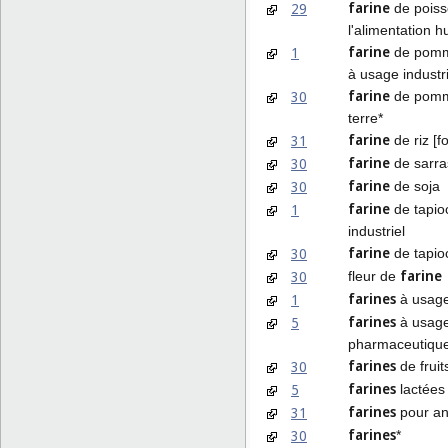
farine
29
de poiss
l'alimentation 
farine
1
de pomm
à usage industri
farine
30
de pomm
terre*
farine
31
de riz [f
farine
30
de sarra
farine
30
de soja
farine
1
de tapio
industriel
farine
30
de tapio
farine
30
fleur de
farines
1
à usage 
farines
5
à usag
pharmaceutiqu
farines
30
de fruit
farines
5
lactées
farines
31
pour a
farines
30
*