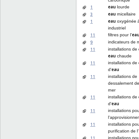
eau
1
lourde
eau
3
micellaire
eau
1
oxygénée 
industriel
ea
11
filtres pour l'
9
indicateurs de n
11
installations de
eau
chaude
11
installations de
eau
d'
11
installations de
dessalement de 
mer
11
installations de 
eau
d'
11
installations po
l'approvisionne
11
installations pou
purification de l'
11
installations pou