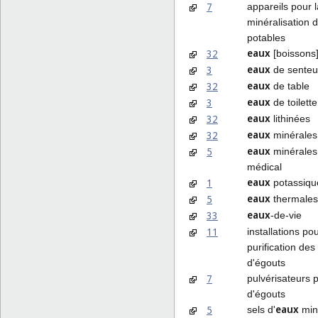
7
appareils pour l
minéralisation 
potables
eaux
32
[boissons
eaux
3
de senteu
eaux
32
de table
eaux
3
de toilette
eaux
32
lithinées
eaux
32
minérales 
eaux
5
minérales
médical
eaux
1
potassiqu
eaux
5
thermales
eaux
33
-de-vie
11
installations pou
purification des
d'égouts
7
pulvérisateurs 
d'égouts
eaux
5
sels d'
min