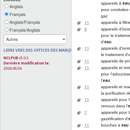
eau
appareils à
Anglais
pour conduites 
Français
gaz
Anglais/Français
11
appareils à filtre
9
appareils d'ioni
Français/Anglais
pour le traiteme
eau
d'
11
appareils d'ioni
LIENS VERS DES OFFICES DES MARQUES
le traitement d'a
NCLPUB
v5.0.3
11
appareils de pri
Dernière modification le:
11
appareils et inst
2026.06.04
pour l'adoucis
eau
l'
11
appareils et ma
la purification de
11
appareils pour f
remous dans l'
7
appareils pour l
gazéification d'
eau
11
bouches à