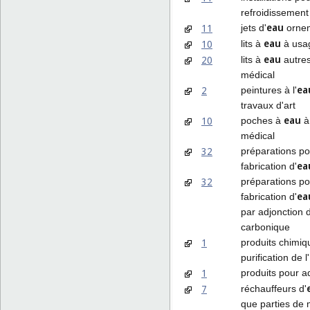
refroidissement 
eau
11
jets d'
orne
eau
10
lits à
à usa
eau
20
lits à
autres
médical
ea
2
peintures à l'
travaux d'art
eau
10
poches à
à
médical
32
préparations po
ea
fabrication d'
32
préparations po
ea
fabrication d'
par adjonction 
carbonique
1
produits chimiq
purification de l'
1
produits pour ad
7
réchauffeurs d'
que parties de