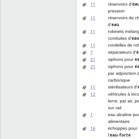
ea
11
réservoirs d'
pression
11
réservoirs de c
eau
d'
11
robinets mélan
ea
conduites d'
11
rondelles de rob
e
7
séparateurs d'
e
21
siphons pour
e
21
siphons pour
par adjonction 
carbonique
11
stérilisateurs d'
12
véhicules à loc
terre, par air, p
sur rail
1
eau alcaline pou
alimentaire
16
échoppes pour 
eau-forte
l'