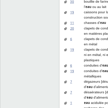
30
bouillie de fari
eau
l'
ou au lait
19
caissons pour l
construction sou
eau
11
chasses d'
20
clapets de cond
en matières pla
6
clapets de cond
en métal
19
clapets de cond
ni en métal, ni 
plastiques
ea
6
conduites d'
ea
19
conduites d'
métalliques
7
dégazeurs [dés
eau
d'
d'aliment
7
désaérateurs [
eau
d'
d'aliment
eau
1
acidulée po
recharge des