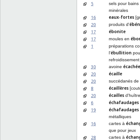
5
sels pour bains 
minérales
eaux-fortes
16
[g
ébén
20
produits d'
ébonite
17
ébo
17
moules en
1
préparations co
ébullition
l'
pou
refroidissemen
écaché
30
avoine
écaille
20
20
succédanés de l
écaillères
8
[cout
écailles
20
d'huîtr
échafaudages
6
échafaudages
19
métalliques
échan
16
cartes à
que pour jeux
échan
28
cartes à