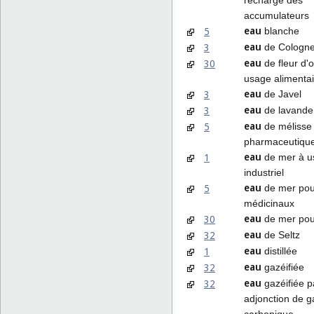
accumulateurs
eau
5
blanche
eau
3
de Cologn
eau
30
de fleur d'
usage alimentai
eau
3
de Javel
eau
3
de lavande
eau
5
de mélisse
pharmaceutiqu
eau
1
de mer à u
industriel
eau
5
de mer pou
médicinaux
eau
30
de mer pour
eau
32
de Seltz
eau
1
distillée
eau
32
gazéifiée
eau
32
gazéifiée p
adjonction de g
carbonique