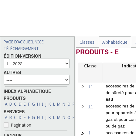
PAGE D'ACCUEIL NICE
Classes
Alphabétique
TÉLÉCHARGEMENT
PRODUITS - E
ÉDITION-VERSION
Classe
Indica
AUTRES
11
accessoires de 
INDEX ALPHABÉTIQUE
de sûreté pour 
PRODUITS
eau
A
B
C
D
E
F
G
H
I
J
K
L
M
N
O
P
Q
R
S
T
U
V
W
X
Y
Z
11
accessoires de
SERVICES
pour appareils
A
B
C
D
E
F
G
H
I
J
K
L
M
N
O
P
Q
R
S
T
U
V
W
X
Y
Z
gaz et pour con
Pagination
ou de gaz
11
accessoires de 
LANGUE