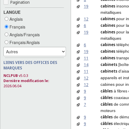
Pagination
cabines
19
insonor
LANGUE
métalliques
cabines
12
Anglais
pour in
cabines
6
pour la
Français
cabines
19
pour la
Anglais/Français
métalliques
Français/Anglais
cabines
6
téléph
cabines
19
télépho
cabines
11
transpo
LIENS VERS DES OFFICES DES
cabinets
14
[boîte
MARQUES
cabinets
11
d'aisa
NCLPUB
v5.0.3
12
appareils et ins
Dernière modification le:
12
cabines pour in
2026.06.04
câbles
9
à fibres
câbles
9
coaxiau
câbles
7
de comm
moteurs
câbles
9
de déma
câbles
9
électriq