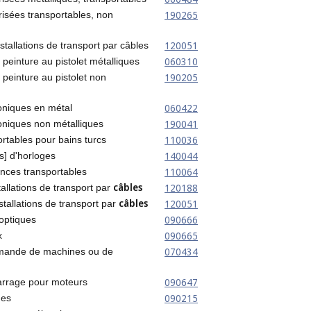
190265
isées transportables, non
120051
stallations de transport par câbles
060310
 peinture au pistolet métalliques
190205
 peinture au pistolet non
060422
oniques en métal
190041
niques non métalliques
110036
rtables pour bains turcs
140044
s] d'horloges
110064
nces transportables
câbles
120188
tallations de transport par
câbles
120051
stallations de transport par
090666
 optiques
090665
x
070434
ande de machines ou de
090647
rrage pour moteurs
090215
ues