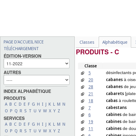
PAGE D'ACCUEIL NICE
Classes
Alphabétique
TÉLÉCHARGEMENT
PRODUITS - C
ÉDITION-VERSION
Classe
AUTRES
5
désinfectants p
cabanes
20
à oise
cabanes
28
de jeu
INDEX ALPHABÉTIQUE
cabarets
21
[plate
PRODUITS
cabas
18
à roulett
A
B
C
D
E
F
G
H
I
J
K
L
M
N
cabestans
7
O
P
Q
R
S
T
U
V
W
X
Y
Z
cabines
6
de bain
SERVICES
cabines
19
de bain
A
B
C
D
E
F
G
H
I
J
K
L
M
N
cabines
11
de dou
O
P
Q
R
S
T
U
V
W
X
Y
Z
cabines
6
insonor