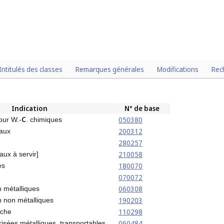
Intitulés des classes
Remarques générales
Modifications
Rec
Indication
N° de base
C
050380
our W.-
. chimiques
200312
aux
280257
210058
aux à servir]
180070
es
070072
060308
 métalliques
190203
 non métalliques
110298
che
060484
isées métalliques, transportables