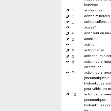
benzène
1
acides gras
1
acides minéraux
1
acides sulfoniqu
1
acides*
6
acier brut ou mi
5
aconitine
1
actinium
9
actinomètres
9
actionneurs élec
9
actionneurs linéa
électriques
7
actionneurs linéa
pneumatiques o
hydrauliques aut
pour véhicules te
12
actionneurs linéa
pneumatiques o
hydrauliques pou
terrestres