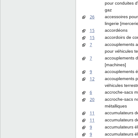
pour conduites d
gaz
26
accessoires pour 
lingerie [mercerie
15
accordéons
15
accordoirs de co
7
accouplements a
pour véhicules te
7
accouplements d
[machines]
9
accouplements é
12
accouplements p
véhicules terrest
6
accroche-sacs mé
20
accroche-sacs n
métalliques
11
accumulateurs d
11
accumulateurs d
9
accumulateurs él
9
accumulateurs él