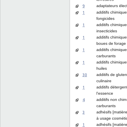
9
adaptateurs élec
1
additifs chimiqu
fongicides
1
additifs chimiqu
insecticides
1
additifs chimique
boues de forage
1
additifs chimique
carburants
1
additifs chimique
huiles
30
additifs de glute
culinaire
1
additifs détergen
l'essence
4
additifs non chi
carburants
3
adhésifs [matière
à usage cosméti
1
adhésifs [matière