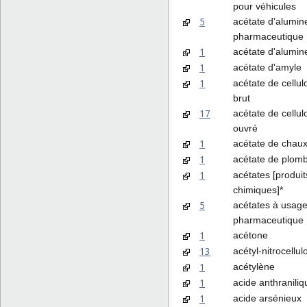
pour véhicules
5
acétate d'alumin
pharmaceutique
1
acétate d'alumin
1
acétate d'amyle
1
acétate de cellulo
brut
17
acétate de cellul
ouvré
1
acétate de chau
1
acétate de plom
1
acétates [produit
chimiques]*
5
acétates à usag
pharmaceutique
1
acétone
13
acétyl-nitrocellul
1
acétylène
1
acide anthraniliq
1
acide arsénieux