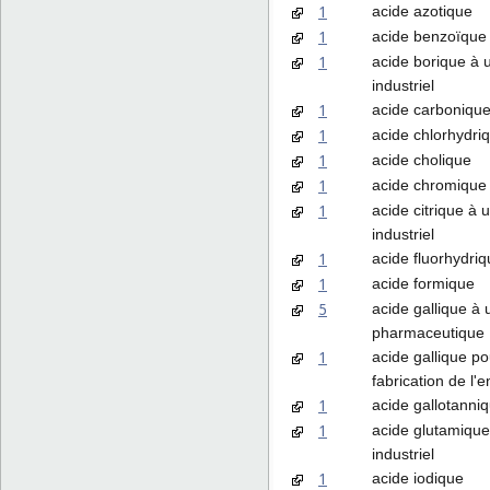
1
acide azotique
1
acide benzoïque
1
acide borique à 
industriel
1
acide carboniqu
1
acide chlorhydri
1
acide cholique
1
acide chromique
1
acide citrique à 
industriel
1
acide fluorhydri
1
acide formique
5
acide gallique à
pharmaceutique
1
acide gallique po
fabrication de l'e
1
acide gallotanni
1
acide glutamiqu
industriel
1
acide iodique