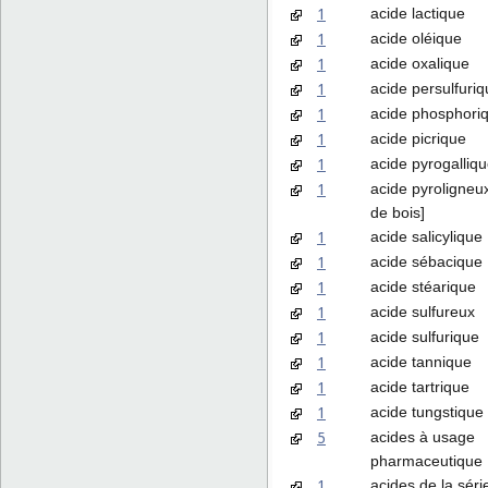
1
acide lactique
1
acide oléique
1
acide oxalique
1
acide persulfuri
1
acide phosphori
1
acide picrique
1
acide pyrogalliq
1
acide pyroligneux
de bois]
1
acide salicylique
1
acide sébacique
1
acide stéarique
1
acide sulfureux
1
acide sulfurique
1
acide tannique
1
acide tartrique
1
acide tungstique
5
acides à usage
pharmaceutique
1
acides de la séri