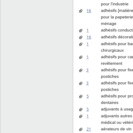
pour l'industrie
16
adhésifs [matière
pour la papeterie
ménage
1
adhésifs conduct
16
adhésifs décorati
1
adhésifs pour b
chirurgicaux
1
adhésifs pour ca
revêtement
3
adhésifs pour fixe
postiches
3
adhésifs pour fix
postiches
5
adhésifs pour pr
dentaires
5
adjuvants à usa
1
adjuvants autres
médical ou vétér
21
aérateurs de vin