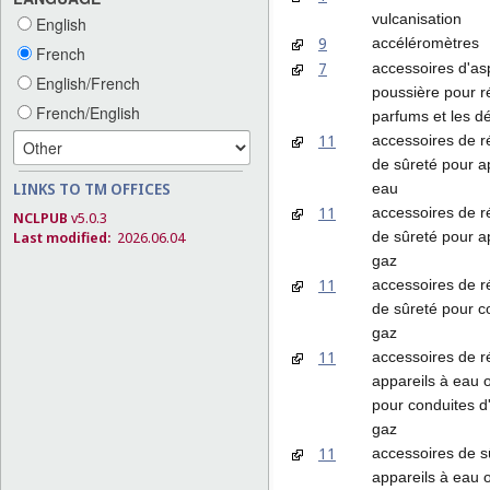
vulcanisation
English
9
accéléromètres
French
7
accessoires d'as
English/French
poussière pour r
French/English
parfums et les d
11
accessoires de r
de sûreté pour a
LINKS TO TM OFFICES
eau
11
accessoires de r
NCLPUB
v5.0.3
de sûreté pour a
Last modified:
2026.06.04
gaz
11
accessoires de r
de sûreté pour c
gaz
11
accessoires de r
appareils à eau 
pour conduites d
gaz
11
accessoires de s
appareils à eau 