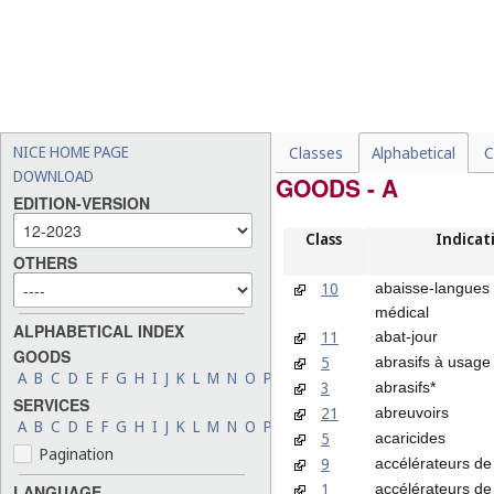
NICE HOME PAGE
Classes
Alphabetical
C
DOWNLOAD
GOODS - A
EDITION-VERSION
Class
Indicat
OTHERS
10
abaisse-langues
médical
ALPHABETICAL INDEX
11
abat-jour
GOODS
5
abrasifs à usage
A
B
C
D
E
F
G
H
I
J
K
L
M
N
O
P
Q
R
S
T
U
V
W
X
Y
Z
3
abrasifs*
SERVICES
21
abreuvoirs
A
B
C
D
E
F
G
H
I
J
K
L
M
N
O
P
Q
R
S
T
U
V
W
X
Y
Z
5
acaricides
Pagination
9
accélérateurs de 
1
accélérateurs de
LANGUAGE