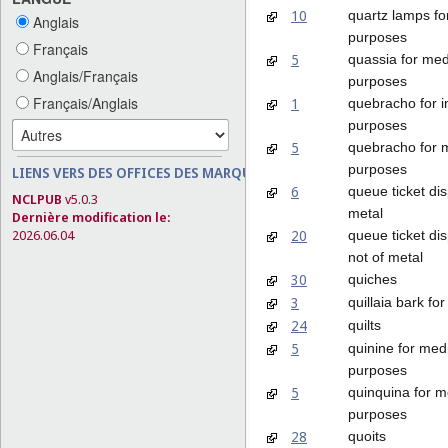
10
quartz lamps fo
Anglais
purposes
Français
5
quassia for med
Anglais/Français
purposes
Français/Anglais
1
quebracho for in
purposes
5
quebracho for 
purposes
LIENS VERS DES OFFICES DES MARQUES
6
queue ticket di
NCLPUB
v5.0.3
metal
Dernière modification le:
20
2026.06.04
queue ticket di
not of metal
30
quiches
3
quillaia bark fo
24
quilts
5
quinine for med
purposes
5
quinquina for m
purposes
28
quoits