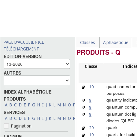
PAGE D'ACCUEIL NICE
Classes
Alphabétique
TÉLÉCHARGEMENT
PRODUITS - Q
ÉDITION-VERSION
Classe
Indica
AUTRES
10
quad canes for
INDEX ALPHABÉTIQUE
purposes
PRODUITS
9
quantity indicat
A
B
C
D
E
F
G
H
I
J
K
L
M
N
O
P
Q
R
S
T
U
V
W
X
Y
Z
9
quantum compu
SERVICES
9
quantum dot lig
A
B
C
D
E
F
G
H
I
J
K
L
M
N
O
P
Q
R
S
T
U
V
W
X
Y
Z
diodes [QLED]
Pagination
29
quark
19
quartz for build
LANGUE