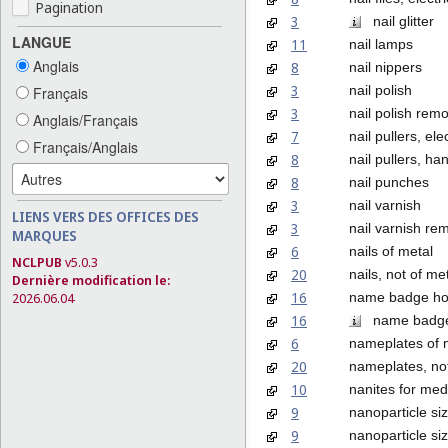
Pagination
3
nail glitter
LANGUE
11
nail lamps
Anglais
8
nail nippers
3
nail polish
Français
3
nail polish rem
Anglais/Français
7
nail pullers, elec
Français/Anglais
8
nail pullers, h
8
nail punches
3
nail varnish
LIENS VERS DES OFFICES DES
3
nail varnish re
MARQUES
6
nails of metal
NCLPUB
v5.0.3
20
nails, not of me
Dernière modification le:
16
name badge hold
2026.06.04
16
name badges 
6
nameplates of 
20
nameplates, not
10
nanites for med
9
nanoparticle si
9
nanoparticle si