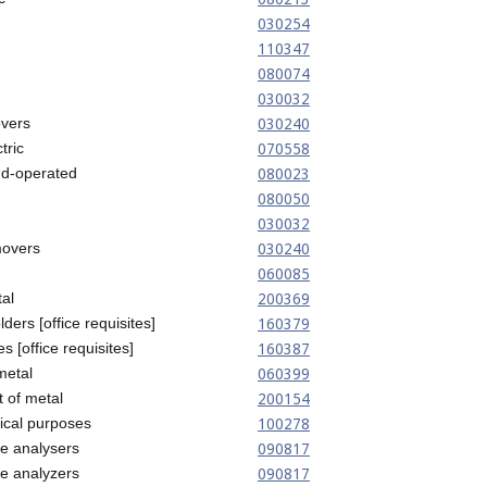
030254
110347
080074
030032
030240
overs
070558
tric
080023
and-operated
080050
030032
030240
movers
060085
200369
tal
160379
ers [office requisites]
160387
[office requisites]
060399
metal
200154
 of metal
100278
ical purposes
090817
ze analysers
090817
ze analyzers