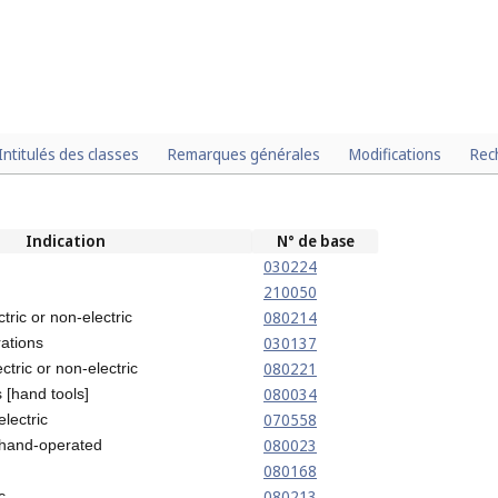
Intitulés des classes
Remarques générales
Modifications
Rec
Indication
N° de base
030224
210050
080214
ctric or non-electric
030137
rations
080221
ectric or non-electric
080034
[hand tools]
070558
electric
080023
, hand-operated
080168
080213
c