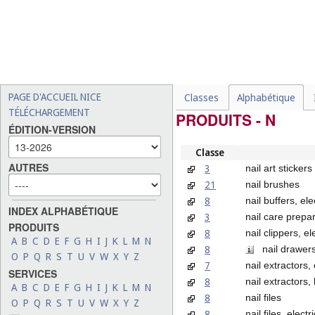
PAGE D'ACCUEIL NICE
Classes
Alphabétique
TÉLÉCHARGEMENT
PRODUITS - N
ÉDITION-VERSION
Classe
AUTRES
3
nail art stickers
21
nail brushes
8
nail buffers, ele
INDEX ALPHABÉTIQUE
3
nail care prepa
PRODUITS
8
nail clippers, el
A
B
C
D
E
F
G
H
I
J
K
L
M
N
8
nail drawers 
O
P
Q
R
S
T
U
V
W
X
Y
Z
7
nail extractors, 
SERVICES
8
nail extractors
A
B
C
D
E
F
G
H
I
J
K
L
M
N
8
nail files
O
P
Q
R
S
T
U
V
W
X
Y
Z
8
nail files, electri