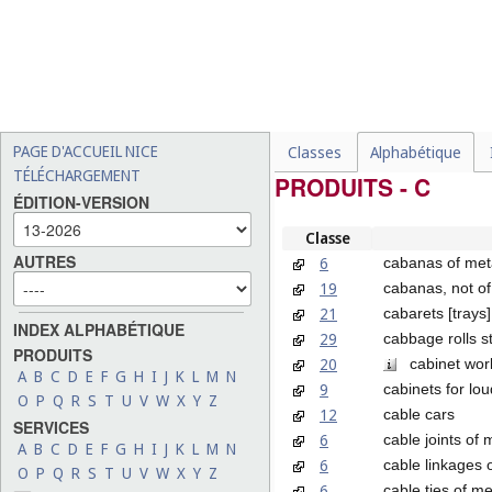
PAGE D'ACCUEIL NICE
Classes
Alphabétique
TÉLÉCHARGEMENT
PRODUITS - C
ÉDITION-VERSION
Classe
AUTRES
6
cabanas of met
19
cabanas, not of
21
cabarets [trays]
INDEX ALPHABÉTIQUE
29
cabbage rolls s
PRODUITS
20
cabinet wor
A
B
C
D
E
F
G
H
I
J
K
L
M
N
9
cabinets for lo
O
P
Q
R
S
T
U
V
W
X
Y
Z
12
cable cars
SERVICES
6
cable joints of 
A
B
C
D
E
F
G
H
I
J
K
L
M
N
6
cable linkages o
O
P
Q
R
S
T
U
V
W
X
Y
Z
6
cable ties of me