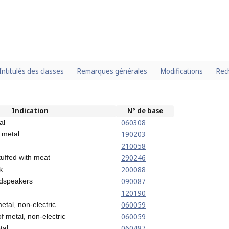
Intitulés des classes
Remarques générales
Modifications
Rec
Indication
N° de base
060308
al
190203
 metal
210058
290246
tuffed with meat
200088
k
090087
udspeakers
120190
060059
metal, non-electric
060059
f metal, non-electric
060487
tal