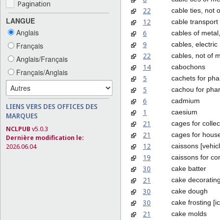
Pagination
22
cable ties, not 
LANGUE
12
cable transport
Anglais
6
cables of metal,
9
cables, electric
Français
22
cables, not of 
Anglais/Français
14
cabochons
Français/Anglais
5
cachets for ph
5
cachou for pha
6
cadmium
LIENS VERS DES OFFICES DES
1
caesium
MARQUES
21
cages for collec
NCLPUB
v5.0.3
21
cages for hous
Dernière modification le:
12
caissons [vehic
2026.06.04
19
caissons for co
30
cake batter
21
cake decorating
30
cake dough
30
cake frosting [ic
21
cake molds