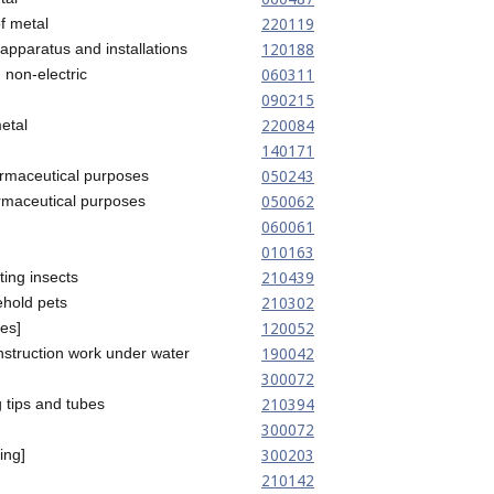
220119
of metal
120188
 apparatus and installations
060311
 non-electric
090215
220084
metal
140171
050243
armaceutical purposes
050062
rmaceutical purposes
060061
010163
210439
ting insects
210302
ehold pets
120052
les]
190042
nstruction work under water
300072
210394
 tips and tubes
300072
300203
ing]
210142