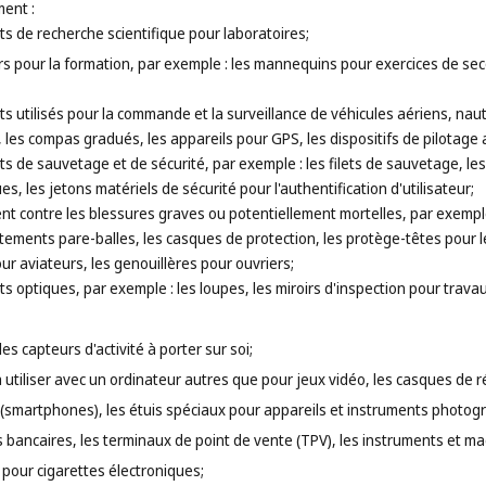
ent :
ts de recherche scientifique pour laboratoires;
rs pour la formation, par exemple : les mannequins pour exercices de seco
ts utilisés pour la commande et la surveillance de véhicules aériens, naut
, les compas gradués, les appareils pour GPS, les dispositifs de pilotage
ts de sauvetage et de sécurité, par exemple : les filets de sauvetage, les 
s, les jetons matériels de sécurité pour l'authentification d'utilisateur;
nt contre les blessures graves ou potentiellement mortelles, par exemple 
vêtements pare-balles, les casques de protection, les protège-têtes pour 
ur aviateurs, les genouillères pour ouvriers;
ts optiques, par exemple : les loupes, les miroirs d'inspection pour travau
les capteurs d'activité à porter sur soi;
utiliser avec un ordinateur autres que pour jeux vidéo, les casques de réal
 (smartphones), les étuis spéciaux pour appareils et instruments photog
 bancaires, les terminaux de point de vente (TPV), les instruments et m
 pour cigarettes électroniques;