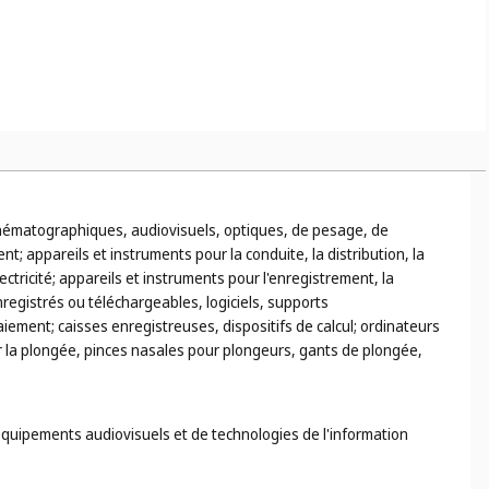
ion, par exemple : les poignées de cannes, les poignées de
et les louches de service ainsi que les ustensiles de cuisine, par
inématographiques, audiovisuels, optiques, de pesage, de
; appareils et instruments pour la conduite, la distribution, la
ctricité; appareils et instruments pour l'enregistrement, la
registrés ou téléchargeables, logiciels, supports
ment; caisses enregistreuses, dispositifs de calcul; ordinateurs
 la plongée, pinces nasales pour plongeurs, gants de plongée,
 équipements audiovisuels et de technologies de l'information