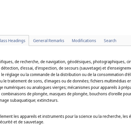
iqueteuses de papier (articles de bureau) (
cl. 16
);
ts classés dans différentes classes selon leur fonction ou leur destinat
nches à balais (
cl. 21
);
par exemple : les pinces à sucre, les pinces à glaçons, les pelles à tartes 
élanger, les pilons et mortiers, les casse-noix et les spatules (
cl. 21
);
).
lass Headings
General Remarks
Modifications
Search
ntifiques, de recherche, de navigation, géodésiques, photographiques, c
détection, d'essai, d'inspection, de secours (sauvetage) et d'enseignement
 le réglage ou la commande de la distribution ou de la consommation d'éle
ou le traitement de sons, d'images ou de données; fichiers multimédias en
e numériques ou analogues vierges; mécanismes pour appareils à prépaie
s; combinaisons de plongée, masques de plongée, bouchons d'oreille pour
a nage subaquatique; extincteurs.
lement les appareils et instruments pour la science ou la recherche, les
écurité et de sauvetage.