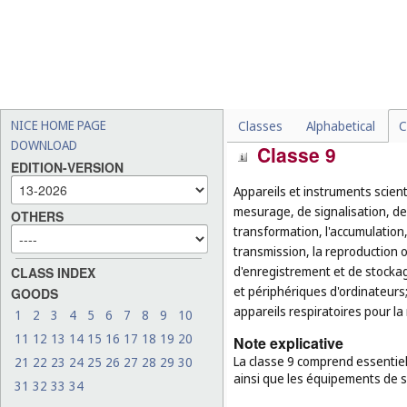
-
les coupe-papier, les déch
-
les poignées pour les obje
parapluies (
cl. 18
), les ma
-
les ustensiles de service, 
exemple : les cuillères à m
-
les armes d'escrime (
cl. 28
NICE HOME PAGE
Classes
Alphabetical
C
DOWNLOAD
Classe 9
EDITION-VERSION
Appareils et instruments scie
mesurage, de signalisation, de 
OTHERS
transformation, l'accumulation,
transmission, la reproduction 
d'enregistrement et de stockag
CLASS INDEX
et périphériques d'ordinateur
GOODS
appareils respiratoires pour l
1
2
3
4
5
6
7
8
9
10
11
12
13
14
15
16
17
18
19
20
Note explicative
La classe 9 comprend essentiel
21
22
23
24
25
26
27
28
29
30
ainsi que les équipements de s
31
32
33
34