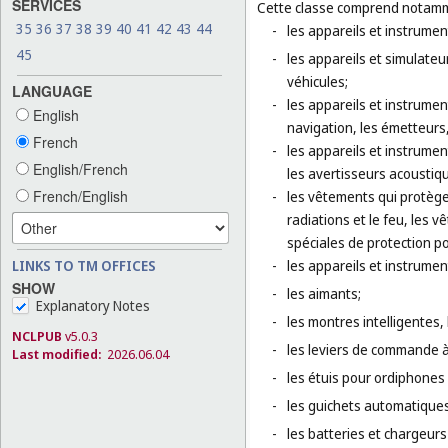
SERVICES
Cette classe comprend notamm
35
36
37
38
39
40
41
42
43
44
-
les appareils et instrumen
45
-
les appareils et simulateu
véhicules;
LANGUAGE
-
les appareils et instrumen
English
navigation, les émetteurs
French
-
les appareils et instrumen
English/French
les avertisseurs acoustique
French/English
-
les vêtements qui protège
radiations et le feu, les 
spéciales de protection po
LINKS TO TM OFFICES
-
les appareils et instrumen
SHOW
-
les aimants;
Explanatory Notes
-
les montres intelligentes, 
NCLPUB
v5.0.3
-
les leviers de commande à 
Last modified:
2026.06.04
-
les étuis pour ordiphones
-
les guichets automatiques
-
les batteries et chargeurs