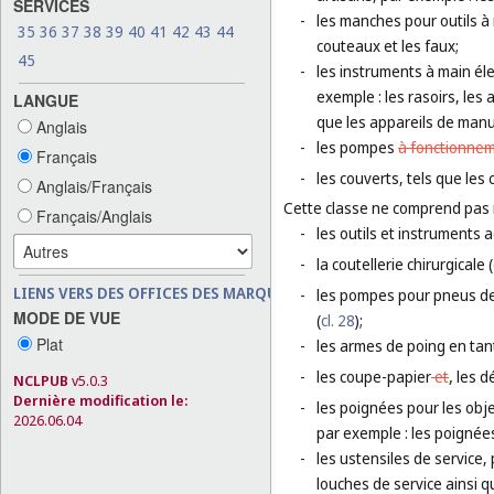
SERVICES
-
les manches pour outils à
35
36
37
38
39
40
41
42
43
44
couteaux et les faux;
45
-
les instruments à main élec
exemple : les rasoirs, les
LANGUE
que les appareils de manu
Anglais
-
les pompes
à fonctionne
Français
-
les couverts, tels que les
Anglais/Français
Cette classe ne comprend pas
Français/Anglais
-
les outils et instruments 
-
la coutellerie chirurgicale (
LIENS VERS DES OFFICES DES MARQUES
-
les pompes pour pneus de 
MODE DE VUE
(
cl. 28
);
Plat
-
les armes de poing en tan
-
les coupe-papier
et
,
les d
NCLPUB
v5.0.3
Dernière modification le:
-
les poignées pour les obje
2026.06.04
par exemple : les poignée
-
les ustensiles de service, 
louches de service ainsi qu