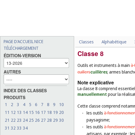
PAGE D'ACCUEIL NICE
Classes
Alphabétique
TÉLÉCHARGEMENT
Classe 8
ÉDITION-VERSION
Outils et instruments à main
à 
AUTRES
cuillers
cuillères
; armes blanche
Note explicative
La classe 8 comprend essentiel
INDEX DES CLASSES
manuellement
pour la réalisa
PRODUITS
1
2
3
4
5
6
7
8
9
10
Cette classe comprend notamm
11
12
13
14
15
16
17
18
19
20
-
les outils
à fonctionneme
paysagisme;
21
22
23
24
25
26
27
28
29
30
-
les outils
à fonctionneme
31
32
33
34
artisans, par exemple : le