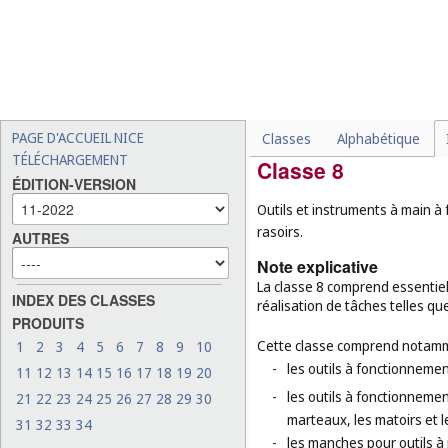
voitures robotisées (
cl. 12
que jouets (
cl. 28
);
-
les moteurs pour véhicules
-
les chenilles pour véhicul
-
certaines machines spécia
respiration artificielle (
cl. 
PAGE D'ACCUEIL NICE
Classes
Alphabétique
TÉLÉCHARGEMENT
Classe 8
ÉDITION-VERSION
Outils et instruments à main à 
rasoirs.
AUTRES
Note explicative
La classe 8 comprend essentiel
INDEX DES CLASSES
réalisation de tâches telles qu
PRODUITS
Cette classe comprend notamm
1
2
3
4
5
6
7
8
9
10
-
les outils à fonctionnemen
11
12
13
14
15
16
17
18
19
20
-
les outils à fonctionnemen
21
22
23
24
25
26
27
28
29
30
marteaux, les matoirs et l
31
32
33
34
-
les manches pour outils à