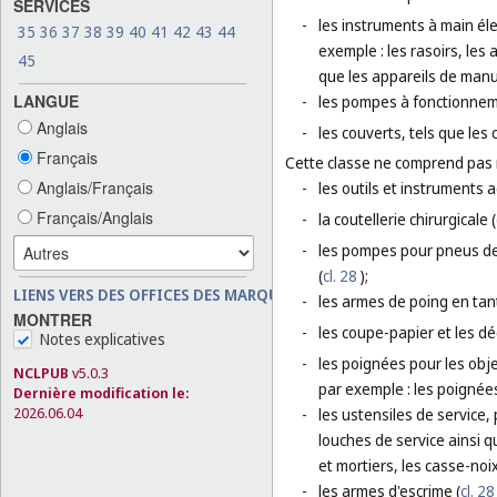
SERVICES
-
les instruments à main élec
35
36
37
38
39
40
41
42
43
44
exemple : les rasoirs, les
45
que les appareils de manu
LANGUE
-
les pompes à fonctionne
Anglais
-
les couverts, tels que les
Français
Cette classe ne comprend pas
Anglais/Français
-
les outils et instruments 
Français/Anglais
-
la coutellerie chirurgicale (
-
les pompes pour pneus de 
(
cl. 28
);
LIENS VERS DES OFFICES DES MARQUES
-
les armes de poing en tan
MONTRER
-
les coupe-papier et les dé
Notes explicatives
-
les poignées pour les obje
NCLPUB
v5.0.3
par exemple : les poignée
Dernière modification le:
2026.06.04
-
les ustensiles de service, 
louches de service ainsi qu
et mortiers, les casse-noix
-
les armes d'escrime (
cl. 28