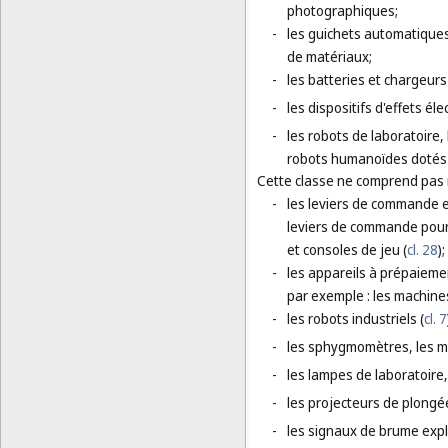
photographiques;
-
les guichets automatiques
de matériaux;
-
les batteries et chargeurs
-
les dispositifs d'effets é
-
les robots de laboratoire,
robots humanoïdes dotés d'
Cette classe ne comprend pas
-
les leviers de commande e
leviers de commande pour 
et consoles de jeu (
cl. 28
);
-
les appareils à prépaiemen
par exemple : les machine
-
les robots industriels (
cl. 7
-
les sphygmomètres, les mo
-
les lampes de laboratoire,
-
les projecteurs de plongée
-
les signaux de brume explo