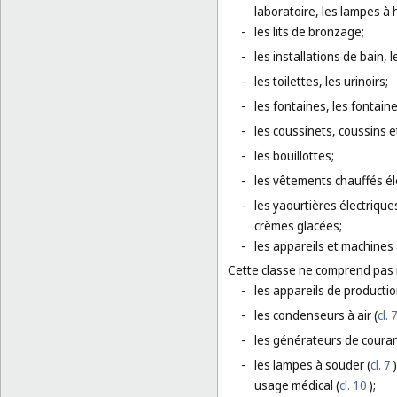
laboratoire, les lampes à 
-
les lits de bronzage;
-
les installations de bain, 
-
les toilettes, les urinoirs;
-
les fontaines, les fontaine
-
les coussinets, coussins 
-
les bouillottes;
-
les vêtements chauffés é
-
les yaourtières électrique
crèmes glacées;
-
les appareils et machines 
Cette classe ne comprend pas
-
les appareils de producti
-
les condenseurs à air (
cl. 
-
les générateurs de courant
-
les lampes à souder (
cl. 7
)
usage médical (
cl. 10
);