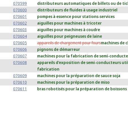
070599
distributeurs automatiques de billets ou de tic
070600
distributeurs de fluides à usage industriel
070601
pompes à essence pour stations-services
070602
aiguilles pour machines à tricoter
070603
aiguilles pour machines à coudre
070604
aiguilles pour peigneuses de laine
070605
appareils de chargement pour fours
machines de 
070606
pignons de démarreur
070607
machines pour la fabrication de semi-conducte
070608
appareils d'exposition de semi-conducteurs util
fabrication
070609
machines pour la préparation de sauce soja
070610
machines pour la préparation de miso
070611
bras robotisés pour la préparation de boissons