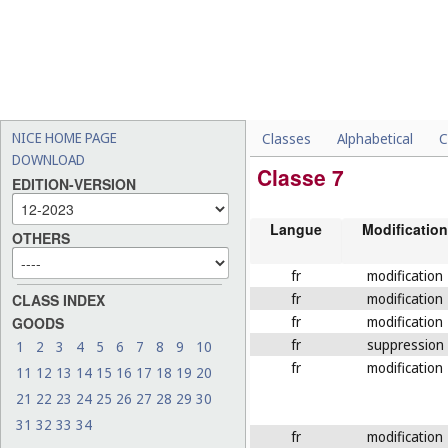
NICE HOME PAGE
Classes
Alphabetical
C
DOWNLOAD
Classe 7
EDITION-VERSION
Langue
Modification
OTHERS
fr
modification
fr
modification
CLASS INDEX
fr
modification
GOODS
fr
suppression
1
2
3
4
5
6
7
8
9
10
fr
modification
11
12
13
14
15
16
17
18
19
20
21
22
23
24
25
26
27
28
29
30
31
32
33
34
fr
modification