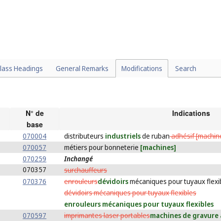
lass Headings
General Remarks
Modifications
Search
N° de
Indications
base
070004
distributeurs
industriels
de ruban
adhésif [machin
070057
métiers pour bonneterie
[machines]
070259
Inchangé
070357
surchauffeurs
070376
enrouleurs
dévidoirs
mécaniques pour tuyaux flexi
dévidoirs mécaniques pour tuyaux flexibles
enrouleurs mécaniques pour tuyaux flexibles
070597
imprimantes laser portables
machines de gravure 