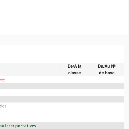
De/À la
Du/Au Nº
classe
de base
es]
bles
au laser portatives