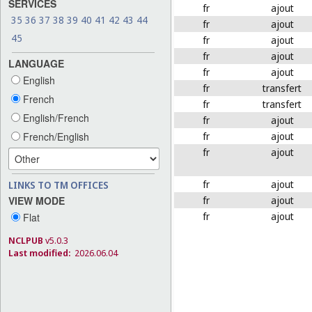
SERVICES
fr
ajout
35
36
37
38
39
40
41
42
43
44
fr
ajout
45
fr
ajout
fr
ajout
LANGUAGE
fr
ajout
English
fr
transfert
French
fr
transfert
English/French
fr
ajout
fr
ajout
French/English
fr
ajout
fr
ajout
LINKS TO TM OFFICES
fr
ajout
VIEW MODE
fr
ajout
Flat
NCLPUB
v5.0.3
Last modified:
2026.06.04