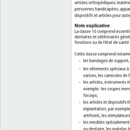
articles orthopédiques; matérie
personnes handicapées; appareil
dispositifs et articles pour acti
Note explicative
La classe 10 comprend essentie
dentaires et vétérinaires génér
fonctions ou de l'état de santé
Cette classe comprend notamm
-
les bandages de support,
-
les vêtements spéciaux à 
varices, les camisoles de
-
les articles, instruments 
exemple : les coupes menst
forceps;
-
les articles et dispositif
implantation, par exemple 
artificiels, les stimulate
-
les meubles spécialement 
ou dentaire, les matelas à