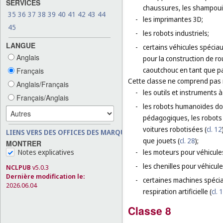
SERVICES
chaussures, les shampouin
35
36
37
38
39
40
41
42
43
44
-
les imprimantes 3D;
45
-
les robots industriels;
LANGUE
-
certains véhicules spécia
Anglais
pour la construction de r
caoutchouc en tant que par
Français
Cette classe ne comprend pas
Anglais/Français
-
les outils et instruments
Français/Anglais
-
les robots humanoïdes doté
pédagogiques, les robots d
voitures robotisées (
cl. 12
LIENS VERS DES OFFICES DES MARQUES
que jouets (
cl. 28
);
MONTRER
-
les moteurs pour véhicules
Notes explicatives
-
les chenilles pour véhicul
NCLPUB
v5.0.3
Dernière modification le:
-
certaines machines spécia
2026.06.04
respiration artificielle (
cl. 
Classe 8