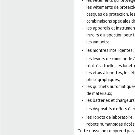
-
les vêtements qui protège
les vêtements de protectio
casques de protection, les
combinaisons spéciales de 
-
les appareils et instrument
miroirs d'inspection pour 
-
les aimants;
-
les montres intelligentes, 
-
les leviers de commande à
réalité virtuelle, les lunet
-
les étuis à lunettes, les 
photographiques;
-
les guichets automatiques
de matériaux;
-
les batteries et chargeurs
-
les dispositifs d'effets é
-
les robots de laboratoire,
robots humanoïdes dotés d'
Cette classe ne comprend pas