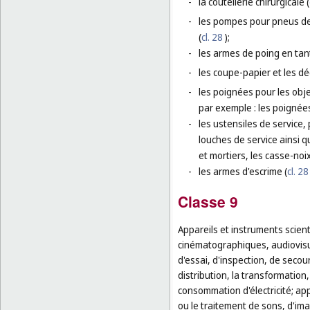
-
la coutellerie chirurgicale (
-
les pompes pour pneus de 
(
cl. 28
);
-
les armes de poing en tan
-
les coupe-papier et les dé
-
les poignées pour les obje
par exemple : les poignée
-
les ustensiles de service, 
louches de service ainsi qu
et mortiers, les casse-noix
-
les armes d'escrime (
cl. 28
Classe 9
Appareils et instruments scien
cinématographiques, audiovisu
d'essai, d'inspection, de secou
distribution, la transformation
consommation d'électricité; app
ou le traitement de sons, d'im