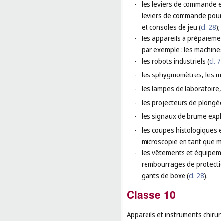
-
les leviers de commande e
leviers de commande pour 
et consoles de jeu (
cl. 28
);
-
les appareils à prépaiemen
par exemple : les machine
-
les robots industriels (
cl. 7
-
les sphygmomètres, les mo
-
les lampes de laboratoire,
-
les projecteurs de plongée
-
les signaux de brume explo
-
les coupes histologiques 
microscopie en tant que m
-
les vêtements et équipeme
rembourrages de protectio
gants de boxe (
cl. 28
).
Classe 10
Appareils et instruments chirur