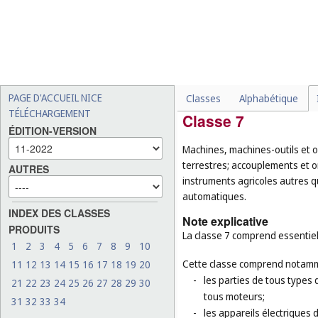
-
les tuyaux en tant que part
(
cl. 17
) et les tuyaux rigid
-
les cages pour animaux d
-
certains produits en méta
outils à main actionnés m
de cuisine (
cl. 21
), les réc
PAGE D'ACCUEIL NICE
Classes
Alphabétique
TÉLÉCHARGEMENT
Classe 7
ÉDITION-VERSION
Machines, machines-outils et o
terrestres; accouplements et o
AUTRES
instruments agricoles autres q
automatiques.
INDEX DES CLASSES
Note explicative
PRODUITS
La classe 7 comprend essentiel
1
2
3
4
5
6
7
8
9
10
Cette classe comprend notamm
11
12
13
14
15
16
17
18
19
20
-
les parties de tous types 
21
22
23
24
25
26
27
28
29
30
tous moteurs;
31
32
33
34
-
les appareils électriques 