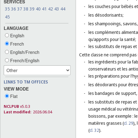
SERVICES
-
les couches pour bébés e
35
36
37
38
39
40
41
42
43
44
-
les désodorisants;
45
-
les shampooings, savons, 
LANGUAGE
-
les compléments alimenta
English
qu'apports pour la santé;
French
-
les substituts de repas et
English/French
Cette classe ne comprend pas
French/English
-
les ingrédients pour la fa
conservateurs et les anti
-
les préparations pour l'h
LINKS TO TM OFFICES
-
les déodorants pour être
VIEW MODE
-
les bandages de support,
Flat
-
les substituts de repas et
NCLPUB
v5.0.3
usage médical ou vétérina
Last modified:
2026.06.04
boissons, par exemple : l
matières grasses (
cl. 29
),
(
cl. 32
).