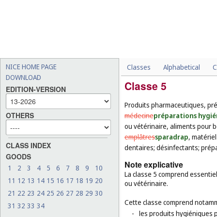
NICE HOME PAGE
Classes
Alphabetical
C
DOWNLOAD
Classe 5
EDITION-VERSION
Produits pharmaceutiques, pré
OTHERS
médecine
préparations hygié
ou vétérinaire, aliments pour
emplâtres
sparadrap
, matérie
CLASS INDEX
dentaires; désinfectants; prépa
GOODS
Note explicative
1
2
3
4
5
6
7
8
9
10
La classe 5 comprend essentie
11
12
13
14
15
16
17
18
19
20
ou vétérinaire.
21
22
23
24
25
26
27
28
29
30
Cette classe comprend notamm
31
32
33
34
-
les produits hygiéniques p