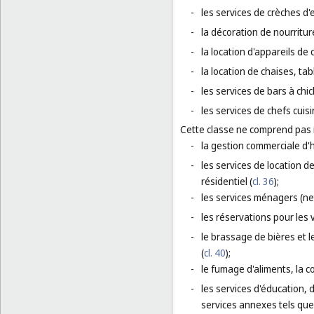
-
les services de crèches d'
-
la décoration de nourriture
-
la location d'appareils de 
-
la location de chaises, tab
-
les services de bars à chic
-
les services de chefs cuisi
Cette classe ne comprend pas
-
la gestion commerciale d'h
-
les services de location 
résidentiel (
cl. 36
);
-
les services ménagers (ne
-
les réservations pour les 
-
le brassage de bières et l
(
cl. 40
);
-
le fumage d'aliments, la c
-
les services d'éducation, 
services annexes tels que 