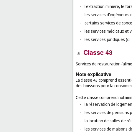
-
l'extraction minière, le for
-
les services d'ingénieurs 
-
certains services de conc
-
les services médicaux et v
-
les services juridiques (
cl.
Classe 43
Services de restauration (alim
Note explicative
La classe 43 comprend essentie
des boissons pour la consomma
Cette classe comprend notamm
-
la réservation de logement
-
les services de pensions 
-
la location de salles de r
-
les services de maisons d