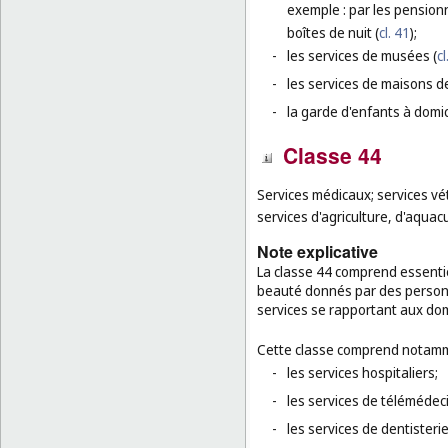
exemple : par les pensionn
boîtes de nuit (
cl. 41
);
-
les services de musées (
cl
-
les services de maisons d
-
la garde d'enfants à domi
Classe 44
Services médicaux; services vé
services d'agriculture, d'aquacu
Note explicative
La classe 44 comprend essentie
beauté donnés par des personn
services se rapportant aux domai
Cette classe comprend notamm
-
les services hospitaliers;
-
les services de télémédec
-
les services de dentisteri