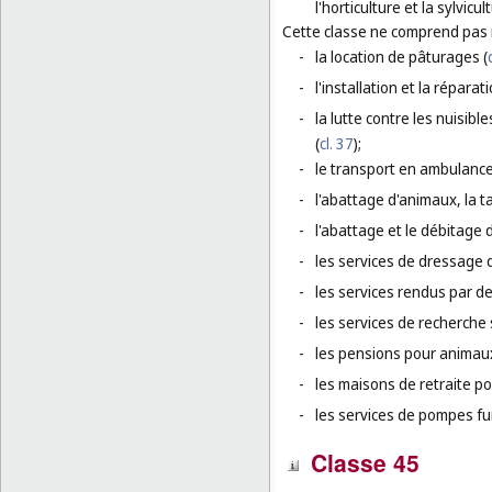
l'horticulture et la sylvicul
Cette classe ne comprend pas
-
la location de pâturages (
-
l'installation et la réparati
-
la lutte contre les nuisible
(
cl. 37
);
-
le transport en ambulance
-
l'abattage d'animaux, la t
-
l'abattage et le débitage d
-
les services de dressage 
-
les services rendus par de
-
les services de recherche 
-
les pensions pour animaux
-
les maisons de retraite p
-
les services de pompes fu
Classe 45