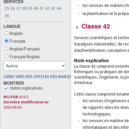
SERVICES
-
les services de stations t
35
36
37
38
39
40
41
42
43
44
-
la planification et la pré
45
Classe 42
LANGUE
Anglais
Services scientifiques et techn
Français
d'analyses industrielles, de rec
Anglais/Français
d'authentification; conception 
Français/Anglais
Note explicative
La classe 42 comprend essenti
théoriques ou pratiques de dom
LIENS VERS DES OFFICES DES MARQUES
scientifiques, l'ingénierie, la 
d'intérieur.
MONTRER
Notes explicatives
Cette classe comprend notamm
NCLPUB
v5.0.3
-
les services d'ingénieurs 
Dernière modification le:
de rapports dans les domai
2026.06.04
technologiques;
-
les services en matière d
informatiques et des info