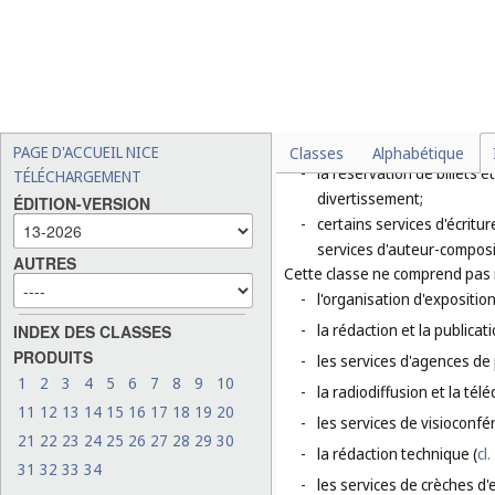
des zoos, des galeries d'
-
les services d'entraînement
-
le dressage d'animaux;
-
les services de jeux infor
-
les services de jeux d'arge
PAGE D'ACCUEIL NICE
Classes
Alphabétique
-
la réservation de billets 
TÉLÉCHARGEMENT
divertissement;
ÉDITION-VERSION
-
certains services d'écritu
services d'auteur-composi
AUTRES
Cette classe ne comprend pas
-
l'organisation d'exposition
-
la rédaction et la publicati
INDEX DES CLASSES
PRODUITS
-
les services d'agences de 
1
2
3
4
5
6
7
8
9
10
-
la radiodiffusion et la télé
11
12
13
14
15
16
17
18
19
20
-
les services de visioconfé
21
22
23
24
25
26
27
28
29
30
-
la rédaction technique (
cl.
31
32
33
34
-
les services de crèches d'