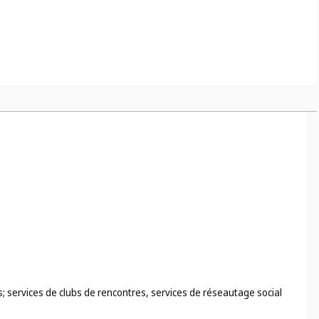
re (
cl. 37
);
us; services de clubs de rencontres, services de réseautage social