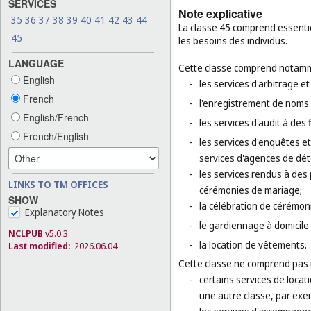
SERVICES
Note explicative
35
36
37
38
39
40
41
42
43
44
La classe 45 comprend essentiel
45
les besoins des individus.
LANGUAGE
Cette classe comprend notamm
English
-
les services d'arbitrage e
French
-
l'enregistrement de noms
English/French
-
les services d'audit à des
French/English
-
les services d'enquêtes et 
services d'agences de déte
-
les services rendus à des
LINKS TO TM OFFICES
cérémonies de mariage;
SHOW
-
la célébration de cérémoni
Explanatory Notes
-
le gardiennage à domicile
NCLPUB
v5.0.3
-
la location de vêtements.
Last modified:
2026.06.04
Cette classe ne comprend pas
-
certains services de locat
une autre classe, par exem