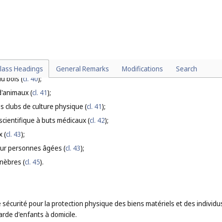
cl. 36
);
on de dispositifs d'irrigation (
cl. 37
);
s, autres que dans l'agriculture, l'aquaculture, l'horticulture et la sylvicultu
 (
cl. 39
);
axidermie (
cl. 40
);
lass Headings
General Remarks
Modifications
Search
u bois (
cl. 40
);
d'animaux (
cl. 41
);
s clubs de culture physique (
cl. 41
);
scientifique à buts médicaux (
cl. 42
);
 (
cl. 43
);
our personnes âgées (
cl. 43
);
nèbres (
cl. 45
).
e sécurité pour la protection physique des biens matériels et des individ
arde d'enfants à domicile.