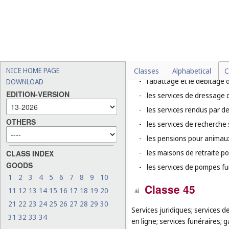
-
la location de pâturages (
-
l'installation et la réparati
-
la lutte contre les nuisible
-
le transport en ambulance
-
l'abattage d'animaux, la t
NICE HOME PAGE
Classes
Alphabetical
C
-
l'abattage et le débitage d
DOWNLOAD
EDITION-VERSION
-
les services de dressage 
-
les services rendus par de
OTHERS
-
les services de recherche 
-
les pensions pour animaux
-
les maisons de retraite p
CLASS INDEX
GOODS
-
les services de pompes fu
1
2
3
4
5
6
7
8
9
10
Classe 45
11
12
13
14
15
16
17
18
19
20
21
22
23
24
25
26
27
28
29
30
Services juridiques; services d
31
32
33
34
en ligne; services funéraires; g