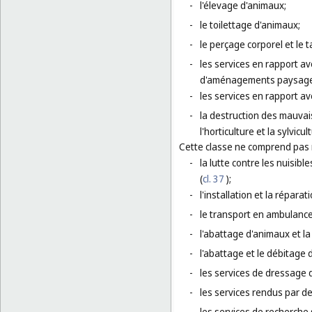
-
l'élevage d'animaux;
-
le toilettage d'animaux;
-
le perçage corporel et le 
-
les services en rapport av
d'aménagements paysagers,
-
les services en rapport ave
-
la destruction des mauvaise
l'horticulture et la sylvicul
Cette classe ne comprend pas
-
la lutte contre les nuisible
(
cl. 37
);
-
l'installation et la réparati
-
le transport en ambulance
-
l'abattage d'animaux et la
-
l'abattage et le débitage d
-
les services de dressage 
-
les services rendus par de
-
les services de recherche 