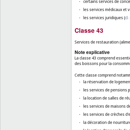
-
certains services de conc
-
les services médicaux et v
-
les services juridiques (
cl.
Classe 43
Services de restauration (alim
Note explicative
La classe 43 comprend essentie
des boissons pour la consomma
Cette classe comprend notamm
-
la réservation de logement
-
les services de pensions 
-
la location de salles de r
-
les services de maisons d
-
les services de crèches d'
-
la décoration de nourriture