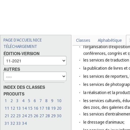
Éducation; formation; divertisse
Note explicative
La classe 41 comprend essentie
services dont le but essentiel 
services de présentation au pub
PAGE D'ACCUEIL NICE
Cette classe comprend notamm
Classes
Alphabétique
TÉLÉCHARGEMENT
-
l'organisation d'exposition
conférences, congrès et 
ÉDITION-VERSION
-
les services de traduction 
-
la publication de livres et
AUTRES
-
les services de reporters
-
les services de photograp
INDEX DES CLASSES
-
la réalisation et la produc
PRODUITS
1
2
3
4
5
6
7
8
9
10
-
les services culturels, éd
des zoos, des galeries d'
11
12
13
14
15
16
17
18
19
20
-
les services d'entraînement
21
22
23
24
25
26
27
28
29
30
-
le dressage d'animaux;
31
32
33
34