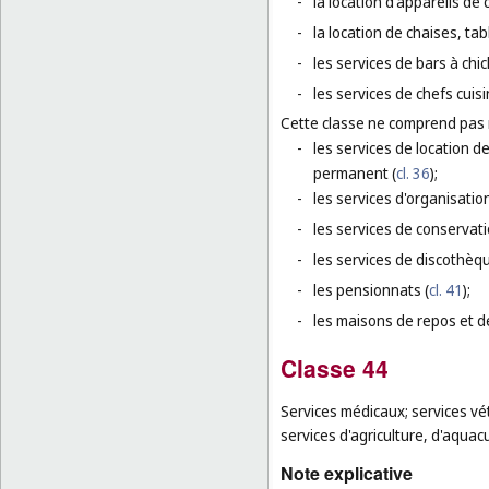
-
la location d'appareils de 
-
la location de chaises, tab
-
les services de bars à chic
-
les services de chefs cuisi
Cette classe ne comprend pas
-
les services de location 
permanent (
cl. 36
);
-
les services d'organisati
-
les services de conservati
-
les services de discothèqu
-
les pensionnats (
cl. 41
);
-
les maisons de repos et d
Classe 44
Services médicaux; services vé
services d'agriculture, d'aquacu
Note explicative