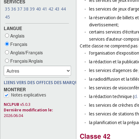
-
les services de jeux infor
SERVICES
35
36
37
38
39
40
41
42
43
44
-
les services de jeux d'arge
45
-
la réservation de billets 
divertissement;
LANGUE
-
certains services d'écritu
Anglais
services d'auteur-composi
Français
Cette classe ne comprend pas
Anglais/Français
-
l'organisation d'exposition
Français/Anglais
-
la rédaction et la publicati
-
les services d'agences de 
-
la radiodiffusion et la télé
LIENS VERS DES OFFICES DES MARQUES
-
les services de visioconfé
MONTRER
Notes explicatives
-
la rédaction technique (
cl.
NCLPUB
v5.0.3
-
les services de crèches d'
Dernière modification le:
-
les services de stations t
2026.06.04
-
la planification et la pré
Classe 42