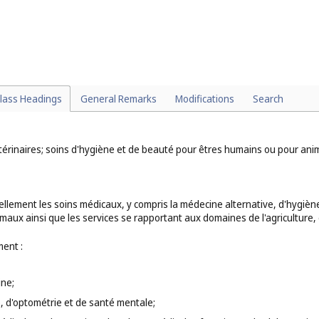
d'instruction et de divertissement, y compris ceux pouvant impliquer des 
nis, par exemple : par les pensionnats, les écoles maternelles, les camps s
. 41
);
e convalescence et de repos (
cl. 44
);
cile, le gardiennage à domicile d'animaux de compagnie (
cl. 45
).
lass Headings
General Remarks
Modifications
Search
érinaires; soins d'hygiène et de beauté pour êtres humains ou pour anima
ellement les soins médicaux, y compris la médecine alternative, d'hygi
aux ainsi que les services se rapportant aux domaines de l'agriculture, de 
ent :
ine;
e, d'optométrie et de santé mentale;