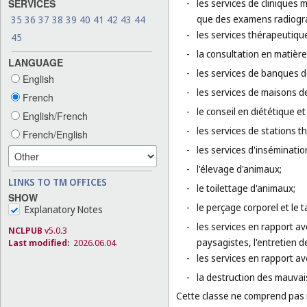
SERVICES
-
les services de cliniques 
que des examens radiogra
35
36
37
38
39
40
41
42
43
44
-
les services thérapeutique
45
-
la consultation en matièr
LANGUAGE
-
les services de banques 
English
-
les services de maisons d
French
-
le conseil en diététique et 
English/French
-
les services de stations t
French/English
-
les services d'insémination 
-
l'élevage d'animaux;
LINKS TO TM OFFICES
-
le toilettage d'animaux;
SHOW
-
le perçage corporel et le 
Explanatory Notes
-
les services en rapport av
NCLPUB
v5.0.3
paysagistes, l'entretien d
Last modified:
2026.06.04
-
les services en rapport ave
-
la destruction des mauvaise
Cette classe ne comprend pas