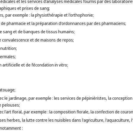
médicales et les services d'analyses médicales fournis par des laboratoir
phiques et prises de sang;
s, par exemple : la physiothérapie et l'orthophonie;
e de pharmacie et la préparation d'ordonnances par des pharmaciens;
de sang et de banques de tissus humains;
e convalescence et de maisons de repos;
nutrition;
hermales;
artificielle et de fécondation in vitro;
tatouage;
ec le jardinage, par exemple : les services de pépiniéristes, la concepti
e pelouses;
c l'art floral, par exemple : la composition florale, la confection de couro
s herbes, la lutte contre les nuisibles dans l'agriculture, l'aquaculture, l'h
 notamment :