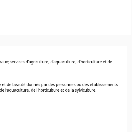
services annexes tels que l'hébergement ou la nourriture et les
portifs, les discothèques et les boîtes de nuit (
cl. 41
);
ux; services d'agriculture, d'aquaculture, d'horticulture et de
ène et de beauté donnés par des personnes ou des établissements
l'aquaculture, de l'horticulture et de la sylviculture.