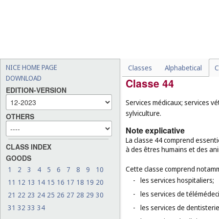
-
les services d'éducation, 
boissons auxiliaires, four
-
les services de musées (
cl
-
les services de maisons d
-
la garde d'enfants à domi
NICE HOME PAGE
Classes
Alphabetical
C
DOWNLOAD
Classe 44
EDITION-VERSION
Services médicaux; services vét
sylviculture.
OTHERS
Note explicative
La classe 44 comprend essenti
CLASS INDEX
à des êtres humains et des anim
GOODS
Cette classe comprend notamm
1
2
3
4
5
6
7
8
9
10
-
les services hospitaliers;
11
12
13
14
15
16
17
18
19
20
-
les services de télémédec
21
22
23
24
25
26
27
28
29
30
31
32
33
34
-
les services de dentisteri