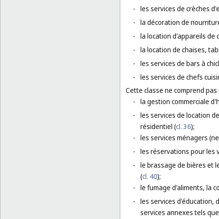
-
les services de crèches d'
-
la décoration de nourriture
-
la location d'appareils de 
-
la location de chaises, tab
-
les services de bars à chic
-
les services de chefs cuisi
Cette classe ne comprend pas
-
la gestion commerciale d'h
-
les services de location 
résidentiel (
cl. 36
);
-
les services ménagers (ne
-
les réservations pour les 
-
le brassage de bières et l
(
cl. 40
);
-
le fumage d'aliments, la c
-
les services d'éducation, 
services annexes tels que 