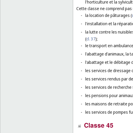
l'horticulture et la sylvicul
Cette classe ne comprend pas
-
la location de pâturages (
-
l'installation et la réparati
-
la lutte contre les nuisible
(
cl. 37
);
-
le transport en ambulance
-
l'abattage d'animaux, la t
-
l'abattage et le débitage d
-
les services de dressage 
-
les services rendus par de
-
les services de recherche 
-
les pensions pour animaux
-
les maisons de retraite p
-
les services de pompes fu
Classe 45