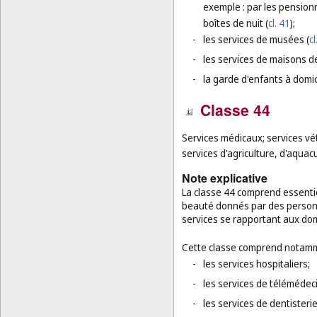
exemple : par les pensionn
boîtes de nuit (
cl. 41
);
-
les services de musées (
cl
-
les services de maisons d
-
la garde d'enfants à domi
Classe 44
Services médicaux; services vé
services d'agriculture, d'aquacu
Note explicative
La classe 44 comprend essentie
beauté donnés par des personn
services se rapportant aux domai
Cette classe comprend notamm
-
les services hospitaliers;
-
les services de télémédec
-
les services de dentisteri