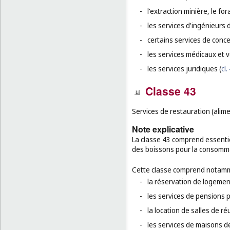
-
l'extraction minière, le for
-
les services d'ingénieurs 
-
certains services de conc
-
les services médicaux et v
-
les services juridiques (
cl.
Classe 43
Services de restauration (alim
Note explicative
La classe 43 comprend essentie
des boissons pour la consomma
Cette classe comprend notamm
-
la réservation de logement
-
les services de pensions 
-
la location de salles de r
-
les services de maisons d