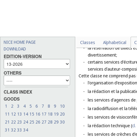
des zoos, des galeries d'
-
les services d'entraînement
-
le dressage d'animaux;
-
les services de jeux infor
-
les services de jeux d'arge
NICE HOME PAGE
Classes
Alphabetical
C
-
la réservation de billets 
DOWNLOAD
divertissement;
EDITION-VERSION
-
certains services d'écritu
services d'auteur-composi
OTHERS
Cette classe ne comprend pas
-
l'organisation d'exposition
-
la rédaction et la publicati
CLASS INDEX
GOODS
-
les services d'agences de 
1
2
3
4
5
6
7
8
9
10
-
la radiodiffusion et la télé
11
12
13
14
15
16
17
18
19
20
-
les services de visioconfé
21
22
23
24
25
26
27
28
29
30
-
la rédaction technique (
cl.
31
32
33
34
-
les services de crèches d'