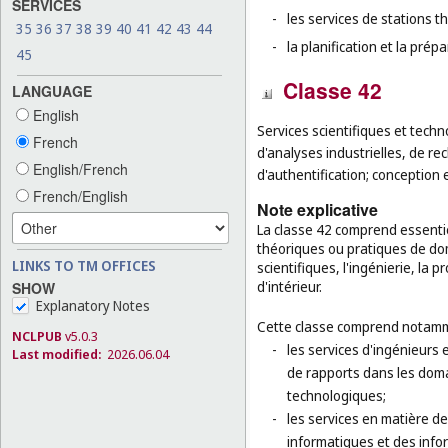
SERVICES
-
les services de stations t
35
36
37
38
39
40
41
42
43
44
-
la planification et la pré
45
Classe 42
LANGUAGE
English
Services scientifiques et techn
French
d'analyses industrielles, de rec
English/French
d'authentification; conception 
French/English
Note explicative
La classe 42 comprend essenti
théoriques ou pratiques de dom
LINKS TO TM OFFICES
scientifiques, l'ingénierie, la 
d'intérieur.
SHOW
Explanatory Notes
Cette classe comprend notamm
NCLPUB
v5.0.3
-
les services d'ingénieurs 
Last modified:
2026.06.04
de rapports dans les domai
technologiques;
-
les services en matière d
informatiques et des info