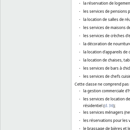
-
la réservation de logement
-
les services de pensions 
-
la location de salles de r
-
les services de maisons d
-
les services de crèches d'
-
la décoration de nourriture
-
la location d'appareils de 
-
la location de chaises, tab
-
les services de bars à chic
-
les services de chefs cuisi
Cette classe ne comprend pas
-
la gestion commerciale d'h
-
les services de location 
résidentiel (
cl. 36
);
-
les services ménagers (ne
-
les réservations pour les 
-
le brassage de bières et l