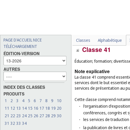
(
cl. 37
);
-
les services dans le domai
(
cl. 37
);
-
les services qui n'impliqu
substance, par exemple : l
-
la décoration de nourriture
PAGE D'ACCUEIL NICE
Classes
Alphabétique
TÉLÉCHARGEMENT
Classe 41
ÉDITION-VERSION
Éducation; formation; divertisse
AUTRES
Note explicative
La classe 41 comprend essentie
services dont le but essentiel 
INDEX DES CLASSES
services de présentation au pub
PRODUITS
Cette classe comprend notamm
1
2
3
4
5
6
7
8
9
10
-
l'organisation d'exposition
11
12
13
14
15
16
17
18
19
20
conférences, congrès et 
21
22
23
24
25
26
27
28
29
30
-
les services de traduction 
31
32
33
34
-
la publication de livres et