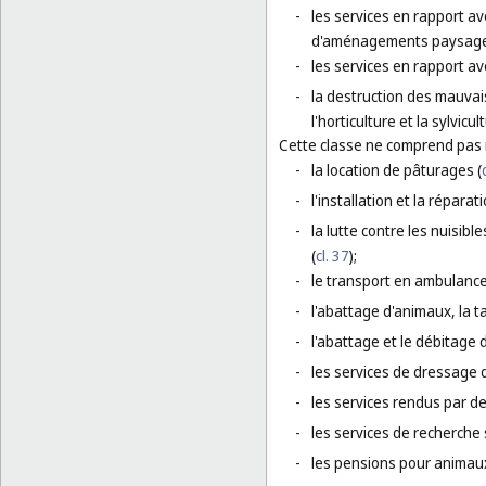
-
les services en rapport av
d'aménagements paysagers,
-
les services en rapport ave
-
la destruction des mauvaise
l'horticulture et la sylvicul
Cette classe ne comprend pas
-
la location de pâturages (
-
l'installation et la réparati
-
la lutte contre les nuisible
(
cl. 37
);
-
le transport en ambulance
-
l'abattage d'animaux, la t
-
l'abattage et le débitage d
-
les services de dressage 
-
les services rendus par de
-
les services de recherche 
-
les pensions pour animaux