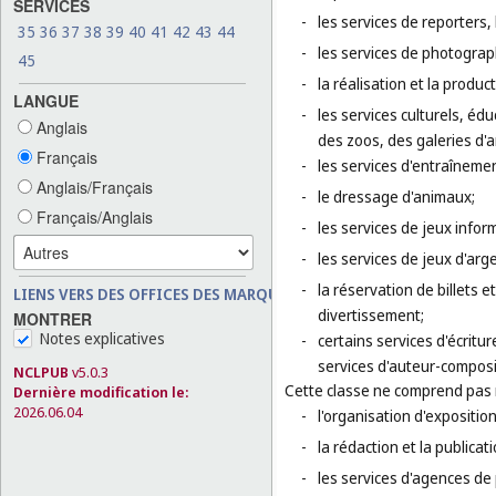
SERVICES
-
les services de reporters
35
36
37
38
39
40
41
42
43
44
-
les services de photograp
45
-
la réalisation et la produc
LANGUE
-
les services culturels, éd
Anglais
des zoos, des galeries d'
Français
-
les services d'entraînement
Anglais/Français
-
le dressage d'animaux;
Français/Anglais
-
les services de jeux infor
-
les services de jeux d'arge
-
la réservation de billets 
LIENS VERS DES OFFICES DES MARQUES
divertissement;
MONTRER
Notes explicatives
-
certains services d'écritu
services d'auteur-composi
NCLPUB
v5.0.3
Cette classe ne comprend pas
Dernière modification le:
2026.06.04
-
l'organisation d'exposition
-
la rédaction et la publicati
-
les services d'agences de 