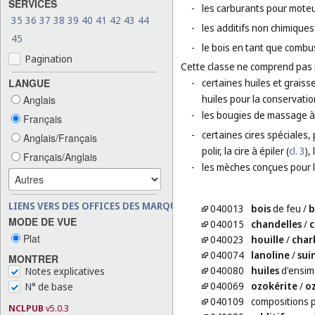
SERVICES
-
les carburants pour moteu
35
36
37
38
39
40
41
42
43
44
-
les additifs non chimiques
45
-
le bois en tant que combus
Pagination
Cette classe ne comprend pas
LANGUE
-
certaines huiles et graisse
huiles pour la conservation
Anglais
-
les bougies de massage à
Français
-
certaines cires spéciales, 
Anglais/Français
polir, la cire à épiler (
cl. 3
),
Français/Anglais
-
les mèches conçues pour l
LIENS VERS DES OFFICES DES MARQUES
040013
bois
de feu
/
b
MODE DE VUE
040015
chandelles
/
c
Plat
040023
houille
/
char
040074
lanoline
/
sui
MONTRER
040080
huiles
d'ensi
Notes explicatives
040069
ozokérite
/
o
N° de base
040109
compositions 
NCLPUB
v5.0.3