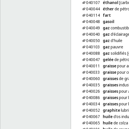
040107
éthanol
[carb
040044
éther
de pétr
040114
fart
040048
gasoil
040049
gaz
combustib
040040
gaz
d'éclairag
040050
gaz
d'huile
040103
gaz
pauvre
040088
gaz
solidifiés 
040047
gelée
de pétro
040011
graisse
pour 
040033
graisse
pour c
040060
graisses
de gr
040035
graisses
indust
040026
graisses
pour 
040086
graisses
pour l
040034
graisses
pour l
040052
graphite
lubri
040067
huile
d'os indu
040065
huile
de colza 