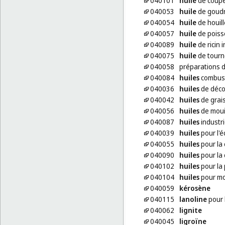
040101
huile
de coup
040053
huile
de goudr
040054
huile
de houill
040057
huile
de poiss
040089
huile
de ricin i
040075
huile
de tourne
040058
préparations d
040084
huiles
combust
040036
huiles
de déco
040042
huiles
de grai
040056
huiles
de moui
040087
huiles
industri
040039
huiles
pour l'é
040055
huiles
pour la
040090
huiles
pour la 
040102
huiles
pour la 
040104
huiles
pour mo
040059
kérosène
040115
lanoline
pour 
040062
lignite
040045
ligroïne