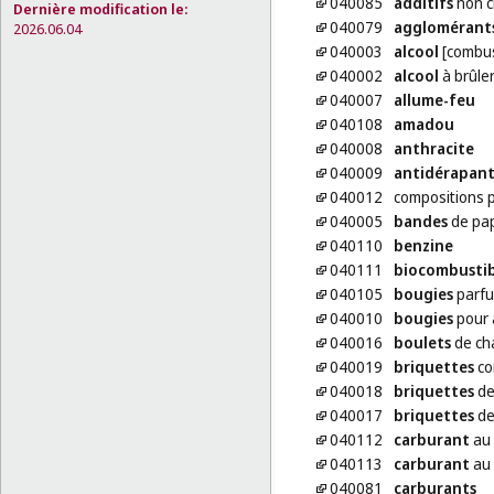
040085
additifs
non c
Dernière modification le:
040079
agglomérant
2026.06.04
040003
alcool
[combus
040002
alcool
à brûle
040007
allume-feu
040108
amadou
040008
anthracite
040009
antidérapant
040012
compositions 
040005
bandes
de pap
040110
benzine
040111
biocombustib
040105
bougies
parf
040010
bougies
pour 
040016
boulets
de ch
040019
briquettes
co
040018
briquettes
de
040017
briquettes
de
040112
carburant
au
040113
carburant
au 
040081
carburants