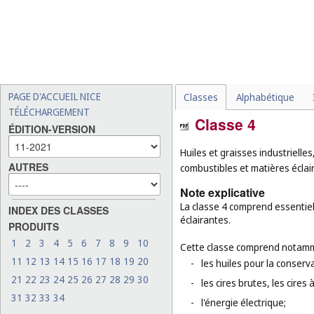
PAGE D'ACCUEIL NICE
Classes
Alphabétique
TÉLÉCHARGEMENT
Classe 4
ÉDITION-VERSION
Huiles et graisses industrielles,
AUTRES
combustibles et matières éclai
Note explicative
La classe 4 comprend essentiell
INDEX DES CLASSES
éclairantes.
PRODUITS
1
2
3
4
5
6
7
8
9
10
Cette classe comprend notamm
11
12
13
14
15
16
17
18
19
20
-
les huiles pour la conserv
21
22
23
24
25
26
27
28
29
30
-
les cires brutes, les cires 
31
32
33
34
-
l'énergie électrique;