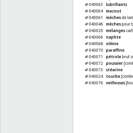
040063
lubrifiants
040064
mazout
040061
mèches
de la
040046
mèches
pour 
040020
mélanges
carb
040066
naphte
040068
oléine
040070
paraffine
040071
pétrole
brut o
040072
poussier
[comb
040073
stéarine
040024
tourbe
[combu
040076
veilleuses
[bou