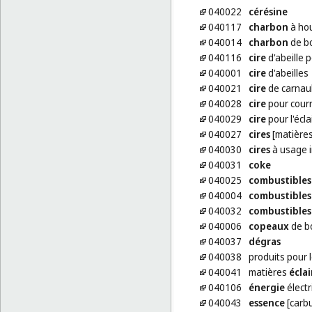
040022
cérésine
040117
charbon
à ho
040014
charbon
de bo
040116
cire
d'abeille 
040001
cire
d'abeilles
040021
cire
de carnau
040028
cire
pour cour
040029
cire
pour l'écl
040027
cires
[matières
040030
cires
à usage i
040031
coke
040025
combustibles
040004
combustibles
040032
combustibles
040006
copeaux
de bo
040037
dégras
040038
produits pour 
040041
matières
écla
040106
énergie
électr
040043
essence
[carbu