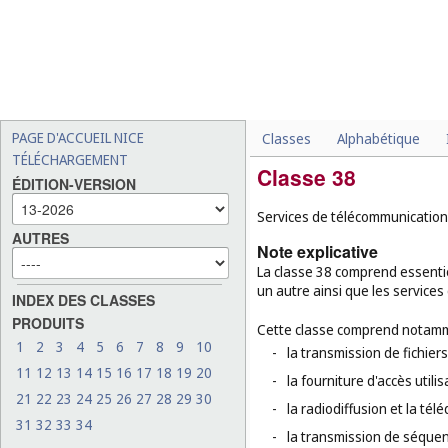
PAGE D'ACCUEIL NICE
Classes
Alphabétique
TÉLÉCHARGEMENT
Classe 38
ÉDITION-VERSION
Services de télécommunication
AUTRES
Note explicative
La classe 38 comprend essenti
un autre ainsi que les services
INDEX DES CLASSES
PRODUITS
Cette classe comprend notamm
1
2
3
4
5
6
7
8
9
10
-
la transmission de fichier
11
12
13
14
15
16
17
18
19
20
-
la fourniture d'accès util
21
22
23
24
25
26
27
28
29
30
-
la radiodiffusion et la télé
31
32
33
34
-
la transmission de séque