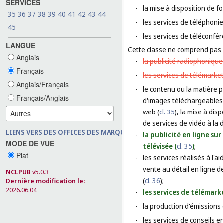
SERVICES
-
la mise à disposition de f
35
36
37
38
39
40
41
42
43
44
-
les services de téléphoni
45
-
les services de téléconfér
LANGUE
Cette classe ne comprend pas
Anglais
-
la publicité radiophonique
Français
-
les services de télémarket
Anglais/Français
-
le contenu ou la matière p
Français/Anglais
d'images téléchargeables 
web (
cl. 35
), la mise à dis
de services de vidéo à la
LIENS VERS DES OFFICES DES MARQUES
-
la publicité en ligne su
MODE DE VUE
télévisée (
cl. 35
)
;
Plat
-
les services réalisés à l'
vente au détail en ligne 
NCLPUB
v5.0.3
(
cl. 36
);
Dernière modification le:
2026.06.04
-
les services de télémark
-
la production d'émissions d
-
les services de conseils 