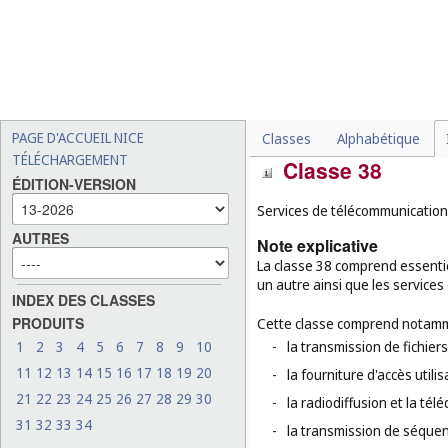
essentielles, par exemple :
placage, le traitement de
services de broderie (
cl. 4
-
l'établissement de plans po
-
l'installation, la maintenan
web (
cl. 42
).
PAGE D'ACCUEIL NICE
Classes
Alphabétique
TÉLÉCHARGEMENT
Classe 38
ÉDITION-VERSION
Services de télécommunication
AUTRES
Note explicative
La classe 38 comprend essenti
un autre ainsi que les services
INDEX DES CLASSES
PRODUITS
Cette classe comprend notamm
1
2
3
4
5
6
7
8
9
10
-
la transmission de fichier
11
12
13
14
15
16
17
18
19
20
-
la fourniture d'accès util
21
22
23
24
25
26
27
28
29
30
-
la radiodiffusion et la télé
31
32
33
34
-
la transmission de séque