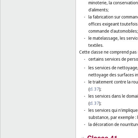
minoterie, la conservation
d'aliments;
-
la fabrication sur command
offices exigeant toutefois 
commande d'automobiles;
-
le matelassage, les service
textiles.
Cette classe ne comprend pas
-
certains services de perso
-
les services de nettoyage,
nettoyage des surfaces in
-
le traitement contre la rou
(
cl. 37
);
-
les services dans le domai
(
cl. 37
);
-
les services qui n'impliqu
substance, par exemple : l
-
la décoration de nourriture
Classe 41