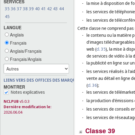
SERVICES
-
la mise à disposition de f
35
36
37
38
39
40
41
42
43
44
-
les services de téléphoni
45
-
les services de téléconfér
LANGUE
Cette classe ne comprend pas
Anglais
-
le contenu ou la matière p
d'images téléchargeables 
Français
web (
cl. 35
), la mise à dis
Anglais/Français
de services de vidéo à la
Français/Anglais
-
la publicité en ligne sur u
-
les services réalisés à l'
vente au détail en ligne 
LIENS VERS DES OFFICES DES MARQUES
(
cl. 36
);
MONTRER
Notes explicatives
-
les services de télémarket
-
la production d'émissions d
NCLPUB
v5.0.3
Dernière modification le:
-
les services de conseils 
2026.06.04
-
les services de réseautage
Classe 39