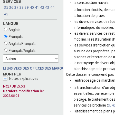
SERVICES
-
la construction navale;
35
36
37
38
39
40
41
42
43
44
-
la location d'outils, de m
45
la location de grues;
-
les divers services de rép
LANGUE
informatique, du mobilier,
Anglais
-
les divers services de res
Français
mobilier, la restauration d
Anglais/Français
-
les services d'entretien q
Français/Anglais
aucune des propriétés, par 
piscines et l'entretien de 
-
le nettoyage de divers obj
LIENS VERS DES OFFICES DES MARQUES
blanchissage et le press
MONTRER
Cette classe ne comprend pas
Notes explicatives
-
l'entreposage de marchan
NCLPUB
v5.0.3
-
la transformation d'un ob
Dernière modification le:
essentielles, par exemple :
2026.06.04
placage, le traitement de
services de broderie (
cl. 4
-
l'établissement de plans po