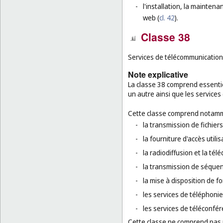
-
l'installation, la maintenan
web (
cl. 42
).
Classe 38
Services de télécommunication
Note explicative
La classe 38 comprend essenti
un autre ainsi que les services
Cette classe comprend notamm
-
la transmission de fichier
-
la fourniture d'accès util
-
la radiodiffusion et la télé
-
la transmission de séque
-
la mise à disposition de f
-
les services de téléphoni
-
les services de téléconfér
Cette classe ne comprend pas