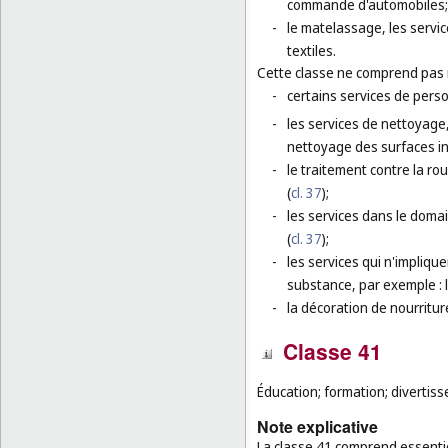
commande d'automobiles;
-
le matelassage, les service
textiles.
Cette classe ne comprend pas
-
certains services de perso
-
les services de nettoyage,
nettoyage des surfaces in
-
le traitement contre la rou
(
cl. 37
);
-
les services dans le domai
(
cl. 37
);
-
les services qui n'impliqu
substance, par exemple : l
-
la décoration de nourriture
Classe 41
Éducation; formation; divertisse
Note explicative
La classe 41 comprend essentie