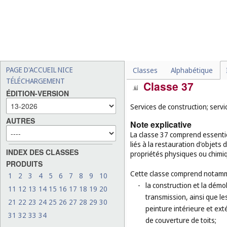
de déclarations fiscales (
c
-
la recherche de parraineur
manifestations sportives 
-
le réapprovisionnement e
-
le courtage de fret, le cou
-
l'évaluation qualitative en
PAGE D'ACCUEIL NICE
Classes
Alphabétique
TÉLÉCHARGEMENT
Classe 37
ÉDITION-VERSION
Services de construction; servic
AUTRES
Note explicative
La classe 37 comprend essentie
liés à la restauration d'objets
INDEX DES CLASSES
propriétés physiques ou chimi
PRODUITS
Cette classe comprend notamm
1
2
3
4
5
6
7
8
9
10
-
la construction et la démo
11
12
13
14
15
16
17
18
19
20
transmission, ainsi que le
21
22
23
24
25
26
27
28
29
30
peinture intérieure et exté
31
32
33
34
de couverture de toits;