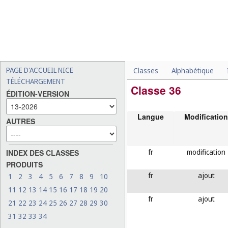
PAGE D'ACCUEIL NICE
Classes
Alphabétique
TÉLÉCHARGEMENT
Classe 36
ÉDITION-VERSION
Langue
Modification
AUTRES
fr
modification
INDEX DES CLASSES
PRODUITS
fr
ajout
1
2
3
4
5
6
7
8
9
10
11
12
13
14
15
16
17
18
19
20
fr
ajout
21
22
23
24
25
26
27
28
29
30
31
32
33
34