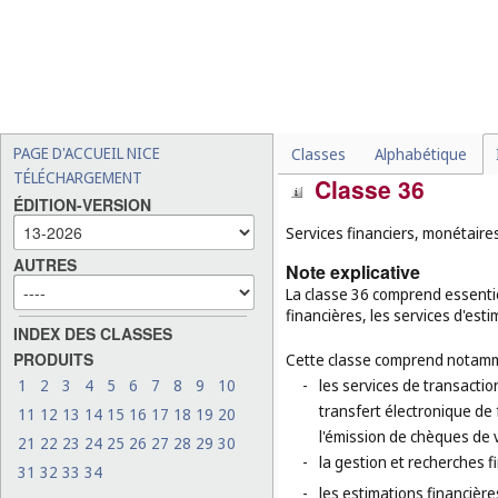
-
la conception graphique d
-
les services juridiques en
-
la concession de licences d
droits d'auteur (
cl. 45
);
-
l'enregistrement de noms
PAGE D'ACCUEIL NICE
Classes
Alphabétique
TÉLÉCHARGEMENT
Classe 36
ÉDITION-VERSION
Services financiers, monétaires
AUTRES
Note explicative
La classe 36 comprend essentie
financières, les services d'esti
INDEX DES CLASSES
PRODUITS
Cette classe comprend notamm
1
2
3
4
5
6
7
8
9
10
-
les services de transactio
transfert électronique de 
11
12
13
14
15
16
17
18
19
20
l'émission de chèques de 
21
22
23
24
25
26
27
28
29
30
-
la gestion et recherches f
31
32
33
34
-
les estimations financière