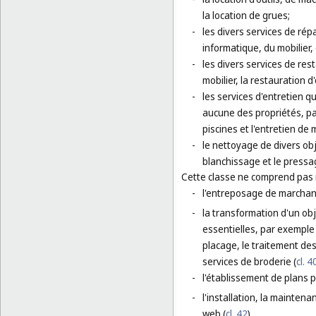
la location de grues;
-
les divers services de rép
informatique, du mobilier,
-
les divers services de res
mobilier, la restauration d
-
les services d'entretien q
aucune des propriétés, par 
piscines et l'entretien de 
-
le nettoyage de divers obj
blanchissage et le press
Cette classe ne comprend pas
-
l'entreposage de marchan
-
la transformation d'un ob
essentielles, par exemple :
placage, le traitement de
services de broderie (
cl. 4
-
l'établissement de plans po
-
l'installation, la maintenan
web (
cl. 42
).