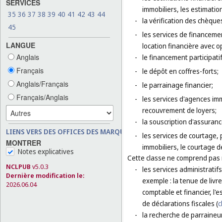
SERVICES
immobiliers, les estimatio
35
36
37
38
39
40
41
42
43
44
-
la vérification des chèque
45
-
les services de financement
LANGUE
location financière avec o
Anglais
-
le financement participatif
Français
-
le dépôt en coffres-forts;
Anglais/Français
-
le parrainage financier;
Français/Anglais
-
les services d'agences imm
recouvrement de loyers;
-
la souscription d'assurance
LIENS VERS DES OFFICES DES MARQUES
-
les services de courtage, 
MONTRER
immobiliers, le courtage d
Notes explicatives
Cette classe ne comprend pas
NCLPUB
v5.0.3
-
les services administratif
Dernière modification le:
exemple : la tenue de livre
2026.06.04
comptable et financier, l'
de déclarations fiscales (
c
-
la recherche de parraineur