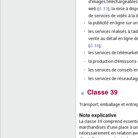
d'images téléchargeables 
web (
cl. 35
), la mise à dis
de services de vidéo à la
-
la publicité en ligne sur u
-
les services réalisés à l'
vente au détail en ligne 
(
cl. 36
);
-
les services de télémarket
-
la production d'émissions d
-
les services de conseils 
-
les services de réseautage
Classe 39
Transport; emballage et entre
Note explicative
La classe 39 comprend essenti
marchandises d'une place à une 
nécessairement en relation av