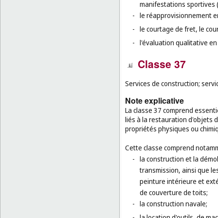
manifestations sportives 
-
le réapprovisionnement e
-
le courtage de fret, le cou
-
l'évaluation qualitative en
Classe 37
Services de construction; servic
Note explicative
La classe 37 comprend essentie
liés à la restauration d'objets
propriétés physiques ou chimi
Cette classe comprend notamm
-
la construction et la démo
transmission, ainsi que le
peinture intérieure et exté
de couverture de toits;
-
la construction navale;
-
la location d'outils, de m