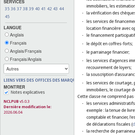
SERVICES
immobiliers, les estimatio
35
36
37
38
39
40
41
42
43
44
-
la vérification des chèque
45
-
les services de financement
LANGUE
location financière avec o
Anglais
-
le financement participatif
Français
-
le dépôt en coffres-forts;
Anglais/Français
-
le parrainage financier;
Français/Anglais
-
les services d'agences imm
recouvrement de loyers;
-
la souscription d'assurance
LIENS VERS DES OFFICES DES MARQUES
-
les services de courtage, 
MONTRER
immobiliers, le courtage d
Notes explicatives
Cette classe ne comprend pas
NCLPUB
v5.0.3
-
les services administratif
Dernière modification le:
exemple : la tenue de livre
2026.06.04
comptable et financier, l'
de déclarations fiscales (
c
-
la recherche de parraineur