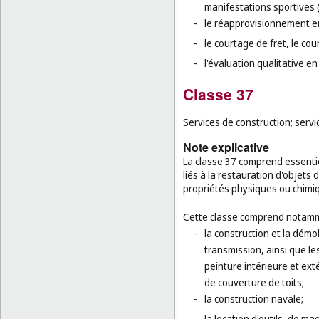
manifestations sportives 
-
le réapprovisionnement e
-
le courtage de fret, le cou
-
l'évaluation qualitative en
Classe 37
Services de construction; servic
Note explicative
La classe 37 comprend essentie
liés à la restauration d'objets
propriétés physiques ou chimi
Cette classe comprend notamm
-
la construction et la démo
transmission, ainsi que le
peinture intérieure et exté
de couverture de toits;
-
la construction navale;
-
la location d'outils, de m