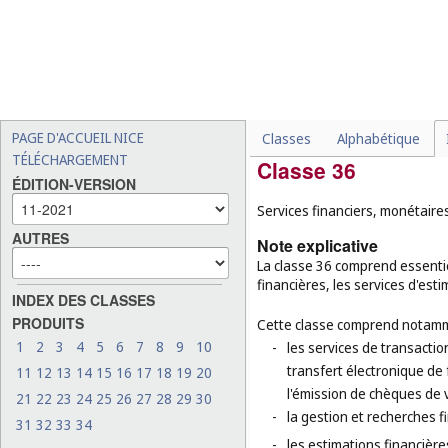
-
la conception graphique d
-
les services juridiques en
-
la concession de licences d
droits d'auteur (
cl. 45
);
-
l'enregistrement de noms
PAGE D'ACCUEIL NICE
Classes
Alphabétique
TÉLÉCHARGEMENT
Classe 36
ÉDITION-VERSION
Services financiers, monétaires
AUTRES
Note explicative
La classe 36 comprend essentie
financières, les services d'esti
INDEX DES CLASSES
PRODUITS
Cette classe comprend notamm
1
2
3
4
5
6
7
8
9
10
-
les services de transactio
transfert électronique de 
11
12
13
14
15
16
17
18
19
20
l'émission de chèques de 
21
22
23
24
25
26
27
28
29
30
-
la gestion et recherches f
31
32
33
34
-
les estimations financière