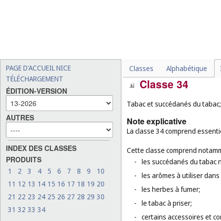
Cette classe ne comprend pas
-
les potions médicinales (
cl
-
les bières (
cl. 32
);
-
les boissons désalcoolisée
-
les mélanges sans alcool u
PAGE D'ACCUEIL NICE
Classes
Alphabétique
TÉLÉCHARGEMENT
Classe 34
ÉDITION-VERSION
Tabac et succédanés du tabac; 
AUTRES
Note explicative
La classe 34 comprend essentiel
INDEX DES CLASSES
Cette classe comprend notamm
PRODUITS
-
les succédanés du tabac 
1
2
3
4
5
6
7
8
9
10
-
les arômes à utiliser dan
11
12
13
14
15
16
17
18
19
20
-
les herbes à fumer;
21
22
23
24
25
26
27
28
29
30
-
le tabac à priser;
31
32
33
34
-
certains accessoires et co