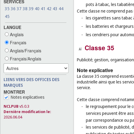
SERVICES
pots à tabac, les tabatièr
35
36
37
38
39
40
41
42
43
44
Cette classe ne comprend pas
45
-
les cigarettes sans tabac 
-
les batteries et chargeurs
LANGUE
Anglais
-
les cendriers pour automob
Français
Classe 35
Anglais/Français
Français/Anglais
Publicité; gestion, organisatio
Note explicative
La classe 35 comprend essentiel
LIENS VERS DES OFFICES DES
industrielle ainsi que les serv
MARQUES
service.
MONTRER
Notes explicatives
Cette classe comprend notamm
-
le regroupement pour le co
NCLPUB
v5.0.3
Dernière modification le:
services peuvent être ass
2026.06.04
par correspondance ou par
-
les services de publicité,
publication de textes publi