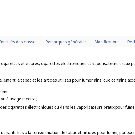
 notamment :
. 5
);
s (
cl. 32
);
tilisés pour préparer des boissons alcoolisées, par exemple : les boisson
Intitulés des classes
Remarques générales
Modifications
Rec
cigarettes et cigares; cigarettes électroniques et vaporisateurs oraux po
lement le tabac et les articles utilisés pour fumer ainsi que certains ac
ent :
non à usage médical;
s des cigarettes électroniques ou dans les vaporisateurs oraux pour fume
ntenants liés à la consommation de tabac et articles pour fumer, par exem