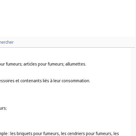
s rafraîchissantes sans alcool, les sodas (
cl. 32
).
hercher
ur fumeurs; articles pour fumeurs; allumettes.
cessoires et contenants liés à leur consommation.
urs;
ple : les briquets pour fumeurs, les cendriers pour fumeurs, les