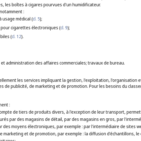
es, les boîtes à cigares pourvues d'un humidificateur.
 notamment :
à usage médical (
cl. 5
);
 pour cigarettes électroniques (
cl. 9
);
iles (
cl. 12
).
n et administration des affaires commerciales; travaux de bureau.
lement les services impliquant la gestion, l'exploitation, l'organisation
ices de publicité, de marketing et de promotion. Pour les besoins du cla
ent :
mpte de tiers de produits divers, à l'exception de leur transport, perme
urés par des magasins de détail, par des magasins en gros, par l'interm
 des moyens électroniques, par exemple : par l'intermédiaire de sites w
 de marketing et de promotion, par exemple : la diffusion d'échantillons, l
citaires;