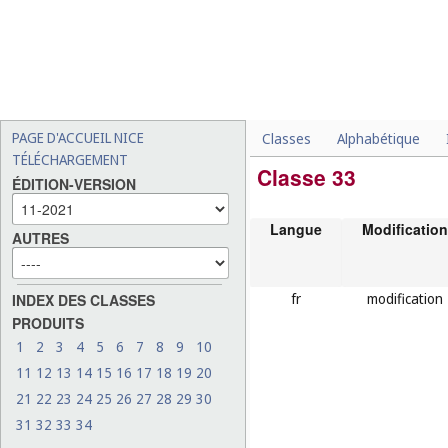
PAGE D'ACCUEIL NICE
Classes
Alphabétique
TÉLÉCHARGEMENT
Classe 33
ÉDITION-VERSION
Langue
Modification
AUTRES
fr
modification
INDEX DES CLASSES
PRODUITS
1
2
3
4
5
6
7
8
9
10
11
12
13
14
15
16
17
18
19
20
21
22
23
24
25
26
27
28
29
30
31
32
33
34