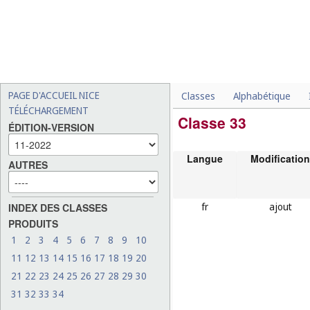
PAGE D'ACCUEIL NICE
Classes
Alphabétique
TÉLÉCHARGEMENT
Classe 33
ÉDITION-VERSION
Langue
Modification
AUTRES
fr
ajout
INDEX DES CLASSES
PRODUITS
1
2
3
4
5
6
7
8
9
10
11
12
13
14
15
16
17
18
19
20
21
22
23
24
25
26
27
28
29
30
31
32
33
34