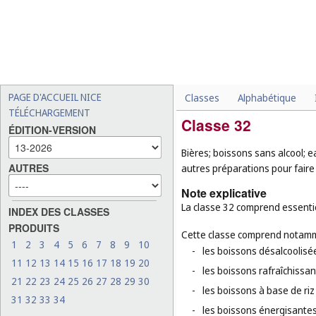
PAGE D'ACCUEIL NICE
Classes
Alphabétique
TÉLÉCHARGEMENT
Classe 32
ÉDITION-VERSION
Bières; boissons sans alcool; e
AUTRES
autres préparations pour faire
Note explicative
La classe 32 comprend essentie
INDEX DES CLASSES
PRODUITS
Cette classe comprend notamm
1
2
3
4
5
6
7
8
9
10
-
les boissons désalcoolisé
11
12
13
14
15
16
17
18
19
20
-
les boissons rafraîchissan
21
22
23
24
25
26
27
28
29
30
-
les boissons à base de riz
31
32
33
34
-
les boissons énergisantes