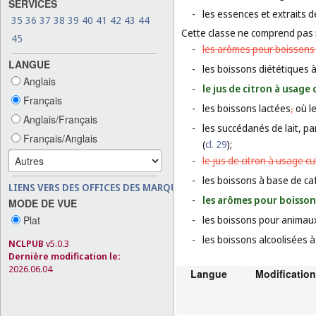
SERVICES
-
les essences et extraits d
35
36
37
38
39
40
41
42
43
44
Cette classe ne comprend pas
45
-
les arômes pour boissons e
LANGUE
-
les boissons diététiques 
Anglais
-
le jus de citron à usage 
Français
-
les boissons lactées
,
où le
Anglais/Français
-
les succédanés de lait, par 
Français/Anglais
(
cl. 29
);
-
le jus de citron à usage cu
-
les boissons à base de caf
LIENS VERS DES OFFICES DES MARQUES
-
les arômes pour boisson
MODE DE VUE
Plat
-
les boissons pour animau
-
les boissons alcoolisées à 
NCLPUB
v5.0.3
Dernière modification le:
2026.06.04
Langue
Modification