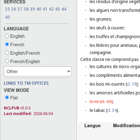
SERVICES
-
les résidus d'origine végét
35
36
37
38
39
40
41
42
43
44
-
les algues non transform
45
-
les grumes;
-
les œufs à couver;
LANGUAGE
English
-
les truffes et champignons
French
-
les litières pour animaux,
compagnie.
English/French
Cette classe ne comprend pas
French/English
-
les cultures de micro-org
-
les compléments alimenta
LINKS TO TM OFFICES
-
les bois mi-ouvrés (
cl. 19
);
VIEW MODE
-
les amorces artificielles p
Flat
-
le riz (
cl. 30
)
;
NCLPUB
v5.0.3
-
le tabac (
cl. 34
).
Last modified:
2026.06.04
Langue
Modification