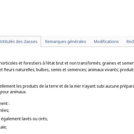
tisées au café, cacao, chocolat ou thé (
cl. 29
);
(
cl. 29
);
;
aîches (
cl. 31
);
 (
cl. 31
).
Intitulés des classes
Remarques générales
Modifications
Rec
horticoles et forestiers à l'état brut et non transformés; graines et sem
et fleurs naturelles; bulbes, semis et semences; animaux vivants; produit
llement les produits de la terre et de la mer n'ayant subi aucune prépar
s pour animaux.
ent :
mées;
, également lavés ou cirés;
ale;