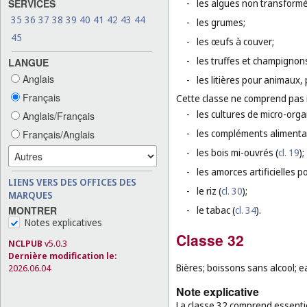
SERVICES
-
les algues non transform
35
36
37
38
39
40
41
42
43
44
-
les grumes;
45
-
les œufs à couver;
-
les truffes et champignons
LANGUE
Anglais
-
les litières pour animaux
Français
Cette classe ne comprend pas
-
les cultures de micro-org
Anglais/Français
-
les compléments alimenta
Français/Anglais
-
les bois mi-ouvrés (
cl. 19
);
-
les amorces artificielles p
LIENS VERS DES OFFICES DES
-
le riz (
cl. 30
);
MARQUES
MONTRER
-
le tabac (
cl. 34
).
Notes explicatives
Classe 32
NCLPUB
v5.0.3
Dernière modification le:
Bières; boissons sans alcool; e
2026.06.04
Note explicative
La classe 32 comprend essentie