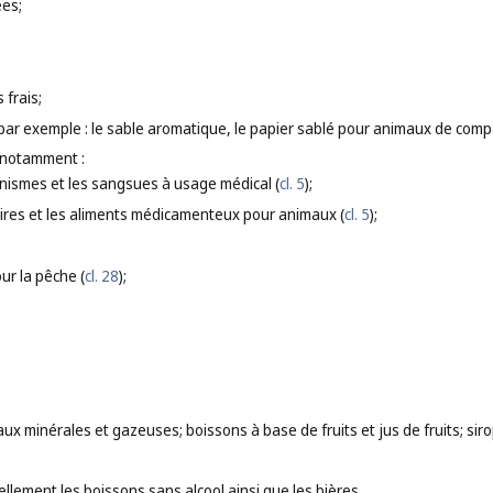
ées;
 frais;
, par exemple : le sable aromatique, le papier sablé pour animaux de comp
 notamment :
anismes et les sangsues à usage médical (
cl. 5
);
ires et les aliments médicamenteux pour animaux (
cl. 5
);
our la pêche (
cl. 28
);
aux minérales et gazeuses; boissons à base de fruits et jus de fruits; sir
llement les boissons sans alcool ainsi que les bières.