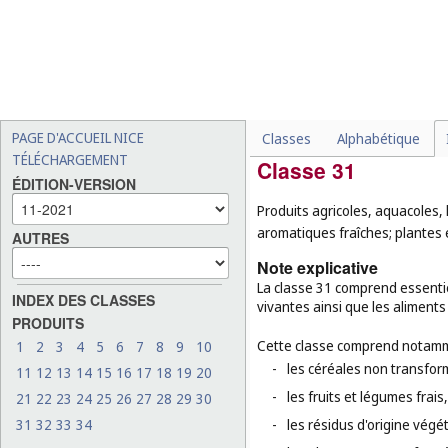
-
les boissons lactées aroma
-
les potages, les bouillons 
-
les céréales brutes (
cl. 31
)
-
les herbes aromatiques fr
-
les aliments pour animaux
PAGE D'ACCUEIL NICE
Classes
Alphabétique
TÉLÉCHARGEMENT
Classe 31
ÉDITION-VERSION
Produits agricoles, aquacoles, 
aromatiques fraîches; plantes 
AUTRES
Note explicative
La classe 31 comprend essentie
INDEX DES CLASSES
vivantes ainsi que les aliment
PRODUITS
Cette classe comprend notamm
1
2
3
4
5
6
7
8
9
10
-
les céréales non transfor
11
12
13
14
15
16
17
18
19
20
-
les fruits et légumes frais
21
22
23
24
25
26
27
28
29
30
31
32
33
34
-
les résidus d'origine végét