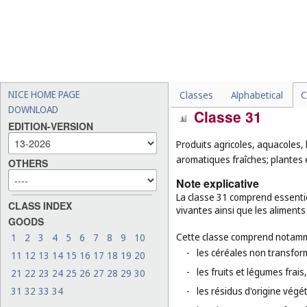
-
les boissons lactées aroma
-
les potages, les bouillons 
-
les herbes aromatiques fr
-
les aliments pour animaux
-
les céréales non transfor
NICE HOME PAGE
Classes
Alphabetical
C
DOWNLOAD
Classe 31
EDITION-VERSION
Produits agricoles, aquacoles, 
aromatiques fraîches; plantes 
OTHERS
Note explicative
La classe 31 comprend essentie
CLASS INDEX
vivantes ainsi que les aliment
GOODS
Cette classe comprend notamm
1
2
3
4
5
6
7
8
9
10
-
les céréales non transform
11
12
13
14
15
16
17
18
19
20
-
les fruits et légumes frais
21
22
23
24
25
26
27
28
29
30
31
32
33
34
-
les résidus d'origine végét