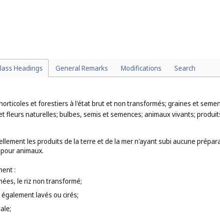
tisées au café, cacao, chocolat ou thé (
cl. 29
);
(
cl. 29
);
aîches (
cl. 31
);
 (
cl. 31
);
mées (
cl. 31
).
lass Headings
General Remarks
Modifications
Search
horticoles et forestiers à l'état brut et non transformés; graines et sem
et fleurs naturelles; bulbes, semis et semences; animaux vivants; produit
llement les produits de la terre et de la mer n'ayant subi aucune prépar
s pour animaux.
ent :
ées, le riz non transformé;
, également lavés ou cirés;
ale;