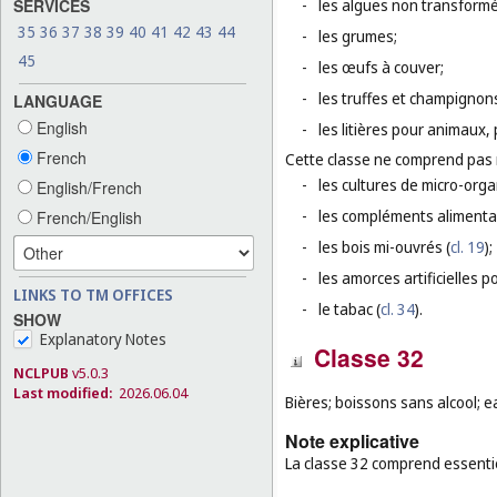
SERVICES
-
les algues non transform
35
36
37
38
39
40
41
42
43
44
-
les grumes;
45
-
les œufs à couver;
-
les truffes et champignons
LANGUAGE
English
-
les litières pour animaux
French
Cette classe ne comprend pas
-
les cultures de micro-org
English/French
-
les compléments alimenta
French/English
-
les bois mi-ouvrés (
cl. 19
);
-
les amorces artificielles p
LINKS TO TM OFFICES
-
le tabac (
cl. 34
).
SHOW
Explanatory Notes
Classe 32
NCLPUB
v5.0.3
Last modified:
2026.06.04
Bières; boissons sans alcool; e
Note explicative
La classe 32 comprend essentie