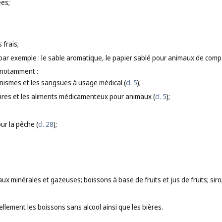
ées;
 frais;
, par exemple : le sable aromatique, le papier sablé pour animaux de comp
 notamment :
anismes et les sangsues à usage médical (
cl. 5
);
ires et les aliments médicamenteux pour animaux (
cl. 5
);
our la pêche (
cl. 28
);
aux minérales et gazeuses; boissons à base de fruits et jus de fruits; sir
llement les boissons sans alcool ainsi que les bières.