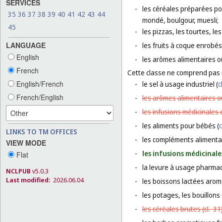
SERVICES
-
les céréales préparées pou
35
36
37
38
39
40
41
42
43
44
mondé, boulgour, muesli;
45
-
les pizzas, les tourtes, l
LANGUAGE
-
les fruits à coque enrobés
English
-
les arômes alimentaires 
French
Cette classe ne comprend pas
English/French
-
le sel à usage industriel (
c
French/English
-
les arômes alimentaires ou
-
les infusions médicinales 
-
les aliments pour bébés (
c
LINKS TO TM OFFICES
-
les compléments alimentai
VIEW MODE
-
les infusions médicinale
Flat
-
la levure à usage pharmac
NCLPUB
v5.0.3
Last modified:
2026.06.04
-
les boissons lactées aroma
-
les potages, les bouillons 
-
les céréales brutes (
cl. 31