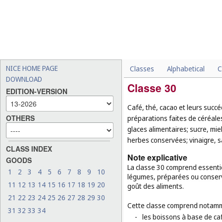
NICE HOME PAGE
Classes
Alphabetical
C
DOWNLOAD
Classe 30
EDITION-VERSION
Café, thé, cacao et leurs succé
OTHERS
préparations faites de céréales
glaces alimentaires; sucre, mie
herbes conservées; vinaigre, sa
CLASS INDEX
Note explicative
GOODS
La classe 30 comprend essentiel
1
2
3
4
5
6
7
8
9
10
légumes, préparées ou conserv
11
12
13
14
15
16
17
18
19
20
goût des aliments.
21
22
23
24
25
26
27
28
29
30
Cette classe comprend notamm
31
32
33
34
-
les boissons à base de caf